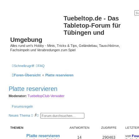
Tuebeltop.de - Das
Tabletop-Forum für
Tübingen und
Umgebung
Alles rund um's Hobby - Minis, Tricks & Tips, Geländebau, Tauschbörse,
Fachsimpeln und Verabredungen zum Spiel
Schnellzugriff
FAQ
Foren-Übersicht
Platte reservieren
Platte reservieren
Moderator:
TuebeltopClub-Verwalter
Forumsregeln
S
E
Neues Thema
u
r
c
w
h
e
THEMEN
ANTWORTEN
ZUGRIFFE
LETZTER
e
i
t
Platte reservieren
von
Foud
e
14
290463