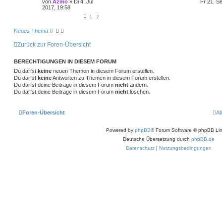
von
Azmo
»
Di 4. Jul
Fr 21. S
r
2017, 19:58
t
e
1
2
S
u
Neues Thema
c
h
e
Zurück zur Foren-Übersicht
BERECHTIGUNGEN IN DIESEM FORUM
Du darfst
keine
neuen Themen in diesem Forum erstellen.
Du darfst
keine
Antworten zu Themen in diesem Forum erstellen.
Du darfst deine Beiträge in diesem Forum
nicht
ändern.
Du darfst deine Beiträge in diesem Forum
nicht
löschen.
Foren-Übersicht
Al
Powered by
phpBB
® Forum Software © phpBB Lim
Deutsche Übersetzung durch
phpBB.de
Datenschutz
|
Nutzungsbedingungen