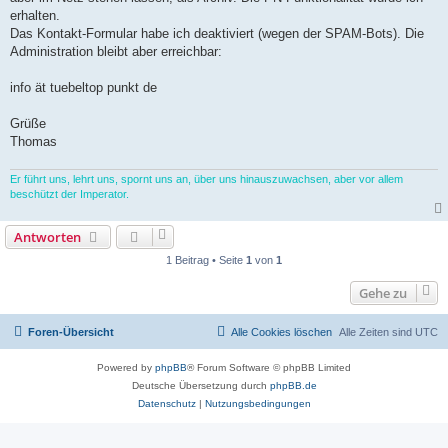
erhalten.
Das Kontakt-Formular habe ich deaktiviert (wegen der SPAM-Bots). Die
Administration bleibt aber erreichbar:
info ät tuebeltop punkt de
Grüße
Thomas
Er führt uns, lehrt uns, spornt uns an, über uns hinauszuwachsen, aber vor allem
beschützt der Imperator.
Antworten
1 Beitrag • Seite
1
von
1
Gehe zu
Foren-Übersicht
Alle Cookies löschen
Alle Zeiten sind
UTC
Powered by
phpBB
® Forum Software © phpBB Limited
Deutsche Übersetzung durch
phpBB.de
Datenschutz
|
Nutzungsbedingungen