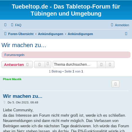
Tuebeltop.de - Das Tabletop-Forum für
Tübingen und Umgebung
FAQ
Anmelden
S
Foren-Übersicht
Ankündigungen
Ankündigungen
u
Wir machen zu...
c
Forumsregeln
h
e
Suche
Erweiterte
Antworten
1 Beitrag • Seite
1
von
1
Phant Mastik
Wir machen zu...
B
Do 5. Okt 2023, 08:48
e
i
Liebe Community,
t
da das Interesse am Forum nicht mehr groß ist, werde ich es schließen.
r
a
Neuanmeldungen sind dann nicht mehr möglich. Das Verfassen von
g
Beiträgen werde ich die nächsten Tage deaktivieren. Ich würde das Forum
aber im Netz stehen lassen, als Archiv. Die PN-Funktionalität würde ich