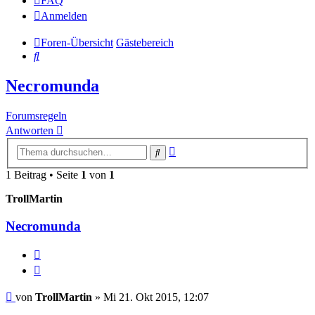
FAQ
Anmelden
Foren-Übersicht
Gästebereich
Suche
Necromunda
Forumsregeln
Antworten
Erweiterte
Suche
Suche
1 Beitrag • Seite
1
von
1
TrollMartin
Necromunda
Melden
Zitieren
Beitrag
von
TrollMartin
»
Mi 21. Okt 2015, 12:07