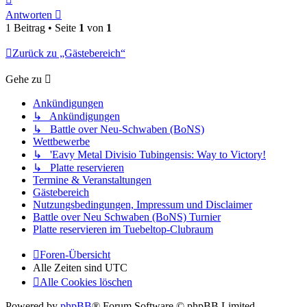
oben
Antworten
1 Beitrag • Seite
1
von
1
Zurück zu „Gästebereich“
Gehe zu
Ankündigungen
↳ Ankündigungen
↳ Battle over Neu-Schwaben (BoNS)
Wettbewerbe
↳ 'Eavy Metal Divisio Tubingensis: Way to Victory!
↳ Platte reservieren
Termine & Veranstaltungen
Gästebereich
Nutzungsbedingungen, Impressum und Disclaimer
Battle over Neu Schwaben (BoNS) Turnier
Platte reservieren im Tuebeltop-Clubraum
Foren-Übersicht
Alle Zeiten sind
UTC
Alle Cookies löschen
Powered by
phpBB
® Forum Software © phpBB Limited