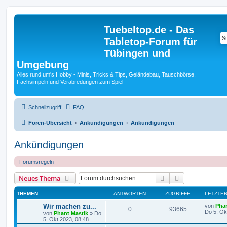
Tuebeltop.de - Das
Tabletop-Forum für
Tübingen und
Umgebung
Alles rund um's Hobby - Minis, Tricks & Tips, Geländebau, Tauschbörse,
Fachsimpeln und Verabredungen zum Spiel
Schnellzugriff
FAQ
Foren-Übersicht
Ankündigungen
Ankündigungen
Ankündigungen
Forumsregeln
Suche
Erweiterte Suc
Neues Thema
THEMEN
ANTWORTEN
ZUGRIFFE
LETZTER
Wir machen zu...
von
Phan
0
93665
Do 5. Ok
von
Phant Mastik
»
Do
5. Okt 2023, 08:48