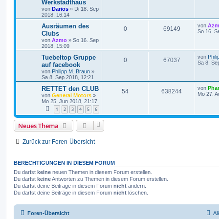
Werkstadthaus
von
Darios
»
Di 18. Sep
2018, 16:14
Ausräumen des
von
Az
0
69149
So 16. S
Clubs
von
Azmo
»
So 16. Sep
2018, 15:09
Tuebeltop Gruppe
von
Phil
0
67037
Sa 8. Se
auf facebook
von
Philipp M. Braun
»
Sa 8. Sep 2018, 12:21
RETTET den CLUB
von
Phan
54
638244
Mo 27. A
von
General Motors
»
Mo 25. Jun 2018, 21:17
1
2
3
4
5
6
Neues Thema
Zurück zur Foren-Übersicht
BERECHTIGUNGEN IN DIESEM FORUM
Du darfst
keine
neuen Themen in diesem Forum erstellen.
Du darfst
keine
Antworten zu Themen in diesem Forum erstellen.
Du darfst deine Beiträge in diesem Forum
nicht
ändern.
Du darfst deine Beiträge in diesem Forum
nicht
löschen.
Foren-Übersicht
Al