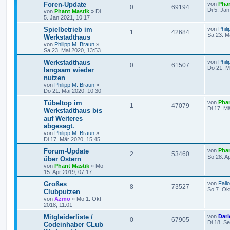
Foren-Update
von
Phan
0
69194
Di 5. Ja
von
Phant Mastik
»
Di
5. Jan 2021, 10:17
Spielbetrieb im
von
Phil
1
42684
Sa 23. M
Werkstadthaus
von
Philipp M. Braun
»
Sa 23. Mai 2020, 13:53
Werkstadthaus
von
Phil
0
61507
Do 21. M
langsam wieder
nutzen
von
Philipp M. Braun
»
Do 21. Mai 2020, 10:30
Tübeltop im
von
Phan
1
47079
Di 17. M
Werkstadthaus bis
auf Weiteres
abgesagt.
von
Philipp M. Braun
»
Di 17. Mär 2020, 15:45
Forum-Update
von
Phan
2
53460
So 28. A
über Ostern
von
Phant Mastik
»
Mo
15. Apr 2019, 07:17
Großes
von
Fall
8
73527
So 7. Ok
Clubputzen
von
Azmo
»
Mo 1. Okt
2018, 11:01
Mitgleiderliste /
von
Dari
0
67905
Di 18. S
Codeinhaber CLub