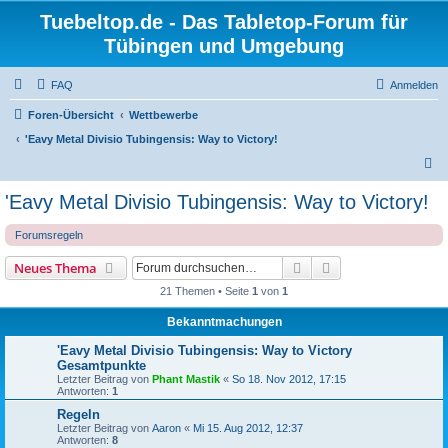
Tuebeltop.de - Das Tabletop-Forum für
Tübingen und Umgebung
FAQ
Anmelden
Foren-Übersicht
Wettbewerbe
'Eavy Metal Divisio Tubingensis: Way to Victory!
S
u
'Eavy Metal Divisio Tubingensis: Way to Victory!
c
Forumsregeln
h
e
Suche
Erweiterte Suche
Neues Thema
21 Themen • Seite
1
von
1
Bekanntmachungen
'Eavy Metal Divisio Tubingensis: Way to Victory
Gesamtpunkte
Letzter Beitrag von
Phant Mastik
«
So 18. Nov 2012, 17:15
Antworten:
1
Regeln
Letzter Beitrag von
Aaron
«
Mi 15. Aug 2012, 12:37
Antworten:
8