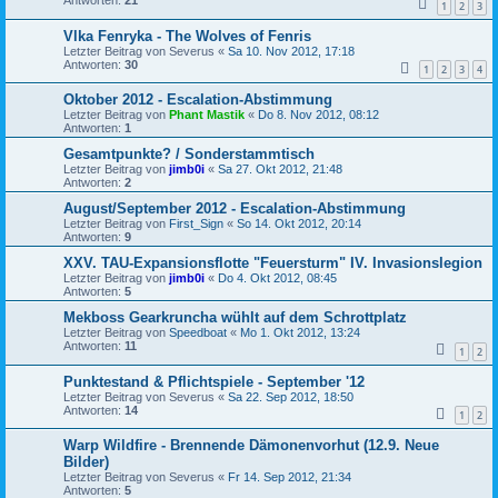
1
2
3
Vlka Fenryka - The Wolves of Fenris
Letzter Beitrag von
Severus
«
Sa 10. Nov 2012, 17:18
Antworten:
30
1
2
3
4
Oktober 2012 - Escalation-Abstimmung
Letzter Beitrag von
Phant Mastik
«
Do 8. Nov 2012, 08:12
Antworten:
1
Gesamtpunkte? / Sonderstammtisch
Letzter Beitrag von
jimb0i
«
Sa 27. Okt 2012, 21:48
Antworten:
2
August/September 2012 - Escalation-Abstimmung
Letzter Beitrag von
First_Sign
«
So 14. Okt 2012, 20:14
Antworten:
9
XXV. TAU-Expansionsflotte "Feuersturm" IV. Invasionslegion
Letzter Beitrag von
jimb0i
«
Do 4. Okt 2012, 08:45
Antworten:
5
Mekboss Gearkruncha wühlt auf dem Schrottplatz
Letzter Beitrag von
Speedboat
«
Mo 1. Okt 2012, 13:24
Antworten:
11
1
2
Punktestand & Pflichtspiele - September '12
Letzter Beitrag von
Severus
«
Sa 22. Sep 2012, 18:50
Antworten:
14
1
2
Warp Wildfire - Brennende Dämonenvorhut (12.9. Neue
Bilder)
Letzter Beitrag von
Severus
«
Fr 14. Sep 2012, 21:34
Antworten:
5