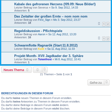
Kabale des gefrorenen Herzens (!09.09: Neue Bilder!)
Letzter Beitrag von
Severus
«
So 9. Sep 2012, 14:33
Antworten:
5
Das Zeitalter der großen Ernte – nom nom nom
Letzter Beitrag von
First_Sign
«
Mo 3. Sep 2012, 23:27
Antworten:
18
1
2
Regeldiskussion - Pflichtspiele
Letzter Beitrag von
Aaron
«
So 12. Aug 2012, 13:20
Antworten:
16
1
2
Schwarmflotte Ragnarök (Start:11.8.2012)
Letzter Beitrag von
KaSt
«
Sa 11. Aug 2012, 11:33
Projekt Month- XVII Jagdkader der 3. Sphäre
Letzter Beitrag von
Totenfrost
«
Mi 8. Aug 2012, 10:41
Antworten:
1
Neues Thema
21 Themen • Seite
1
von
1
Gehe zu
BERECHTIGUNGEN IN DIESEM FORUM
Du darfst
keine
neuen Themen in diesem Forum erstellen.
Du darfst
keine
Antworten zu Themen in diesem Forum erstellen.
Du darfst deine Beiträge in diesem Forum
nicht
ändern.
Du darfst deine Beiträge in diesem Forum
nicht
löschen.