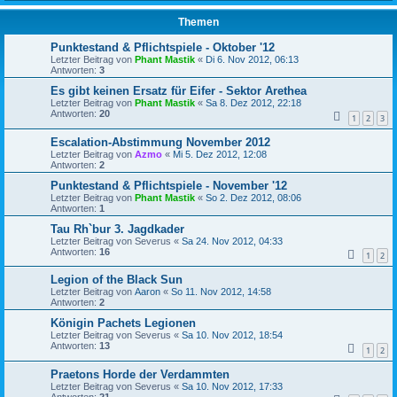
Themen
Punktestand & Pflichtspiele - Oktober '12
Letzter Beitrag von
Phant Mastik
«
Di 6. Nov 2012, 06:13
Antworten:
3
Es gibt keinen Ersatz für Eifer - Sektor Arethea
Letzter Beitrag von
Phant Mastik
«
Sa 8. Dez 2012, 22:18
Antworten:
20
1
2
3
Escalation-Abstimmung November 2012
Letzter Beitrag von
Azmo
«
Mi 5. Dez 2012, 12:08
Antworten:
2
Punktestand & Pflichtspiele - November '12
Letzter Beitrag von
Phant Mastik
«
So 2. Dez 2012, 08:06
Antworten:
1
Tau Rh`bur 3. Jagdkader
Letzter Beitrag von
Severus
«
Sa 24. Nov 2012, 04:33
Antworten:
16
1
2
Legion of the Black Sun
Letzter Beitrag von
Aaron
«
So 11. Nov 2012, 14:58
Antworten:
2
Königin Pachets Legionen
Letzter Beitrag von
Severus
«
Sa 10. Nov 2012, 18:54
Antworten:
13
1
2
Praetons Horde der Verdammten
Letzter Beitrag von
Severus
«
Sa 10. Nov 2012, 17:33
Antworten:
21