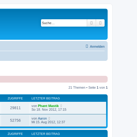
Suche
Erweiterte Suche
Anmelden
21 Themen • Seite
1
von
1
ZUGRIFFE
LETZTER BEITRAG
von
Phant Mastik
29811
So 18. Nov 2012, 17:15
von
Aaron
52756
Mi 15. Aug 2012, 12:37
ZUGRIFFE
LETZTER BEITRAG