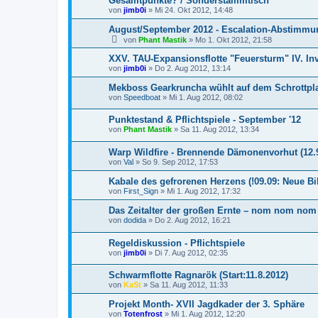
Gesamtpunkte? / Sonderstammtisch
von
jimb0i
»
Mi 24. Okt 2012, 14:48
August/September 2012 - Escalation-Abstimmu
von
Phant Mastik
»
Mo 1. Okt 2012, 21:58
XXV. TAU-Expansionsflotte "Feuersturm" IV. In
von
jimb0i
»
Do 2. Aug 2012, 13:14
Mekboss Gearkruncha wühlt auf dem Schrottpl
von
Speedboat
»
Mi 1. Aug 2012, 08:02
Punktestand & Pflichtspiele - September '12
von
Phant Mastik
»
Sa 11. Aug 2012, 13:34
Warp Wildfire - Brennende Dämonenvorhut (12.9
von
Val
»
So 9. Sep 2012, 17:53
Kabale des gefrorenen Herzens (!09.09: Neue Bil
von
First_Sign
»
Mi 1. Aug 2012, 17:32
Das Zeitalter der großen Ernte – nom nom nom
von
dodida
»
Do 2. Aug 2012, 16:21
Regeldiskussion - Pflichtspiele
von
jimb0i
»
Di 7. Aug 2012, 02:35
Schwarmflotte Ragnarök (Start:11.8.2012)
von
KaSt
»
Sa 11. Aug 2012, 11:33
Projekt Month- XVII Jagdkader der 3. Sphäre
von
Totenfrost
»
Mi 1. Aug 2012, 12:20