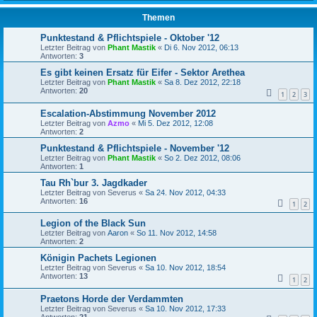
Themen
Punktestand & Pflichtspiele - Oktober '12
Letzter Beitrag von
Phant Mastik
«
Di 6. Nov 2012, 06:13
Antworten:
3
Es gibt keinen Ersatz für Eifer - Sektor Arethea
Letzter Beitrag von
Phant Mastik
«
Sa 8. Dez 2012, 22:18
Antworten:
20
1
2
3
Escalation-Abstimmung November 2012
Letzter Beitrag von
Azmo
«
Mi 5. Dez 2012, 12:08
Antworten:
2
Punktestand & Pflichtspiele - November '12
Letzter Beitrag von
Phant Mastik
«
So 2. Dez 2012, 08:06
Antworten:
1
Tau Rh`bur 3. Jagdkader
Letzter Beitrag von
Severus
«
Sa 24. Nov 2012, 04:33
Antworten:
16
1
2
Legion of the Black Sun
Letzter Beitrag von
Aaron
«
So 11. Nov 2012, 14:58
Antworten:
2
Königin Pachets Legionen
Letzter Beitrag von
Severus
«
Sa 10. Nov 2012, 18:54
Antworten:
13
1
2
Praetons Horde der Verdammten
Letzter Beitrag von
Severus
«
Sa 10. Nov 2012, 17:33
Antworten:
21