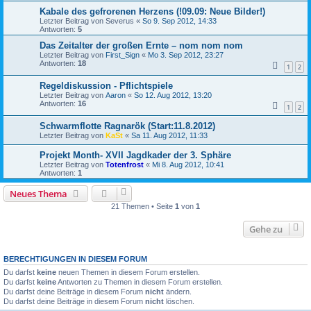
Kabale des gefrorenen Herzens (!09.09: Neue Bilder!)
Letzter Beitrag von
Severus
«
So 9. Sep 2012, 14:33
Antworten:
5
Das Zeitalter der großen Ernte – nom nom nom
Letzter Beitrag von
First_Sign
«
Mo 3. Sep 2012, 23:27
Antworten:
18
1
2
Regeldiskussion - Pflichtspiele
Letzter Beitrag von
Aaron
«
So 12. Aug 2012, 13:20
Antworten:
16
1
2
Schwarmflotte Ragnarök (Start:11.8.2012)
Letzter Beitrag von
KaSt
«
Sa 11. Aug 2012, 11:33
Projekt Month- XVII Jagdkader der 3. Sphäre
Letzter Beitrag von
Totenfrost
«
Mi 8. Aug 2012, 10:41
Antworten:
1
Neues Thema
21 Themen • Seite
1
von
1
Gehe zu
BERECHTIGUNGEN IN DIESEM FORUM
Du darfst
keine
neuen Themen in diesem Forum erstellen.
Du darfst
keine
Antworten zu Themen in diesem Forum erstellen.
Du darfst deine Beiträge in diesem Forum
nicht
ändern.
Du darfst deine Beiträge in diesem Forum
nicht
löschen.