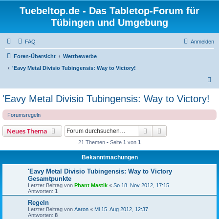
Tuebeltop.de - Das Tabletop-Forum für
Tübingen und Umgebung
FAQ
Anmelden
Foren-Übersicht
Wettbewerbe
'Eavy Metal Divisio Tubingensis: Way to Victory!
S
u
'Eavy Metal Divisio Tubingensis: Way to Victory!
c
Forumsregeln
h
e
Suche
Erweiterte Suche
Neues Thema
21 Themen • Seite
1
von
1
Bekanntmachungen
'Eavy Metal Divisio Tubingensis: Way to Victory
Gesamtpunkte
Letzter Beitrag von
Phant Mastik
«
So 18. Nov 2012, 17:15
Antworten:
1
Regeln
Letzter Beitrag von
Aaron
«
Mi 15. Aug 2012, 12:37
Antworten:
8