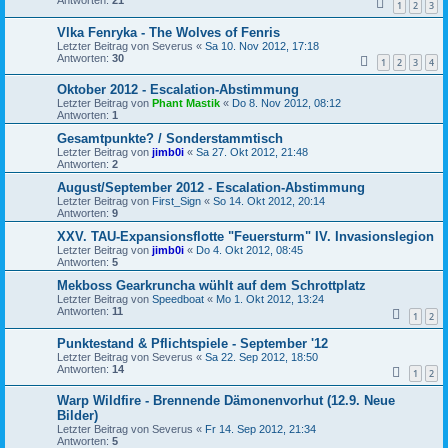
1
2
3
Vlka Fenryka - The Wolves of Fenris
Letzter Beitrag von
Severus
«
Sa 10. Nov 2012, 17:18
Antworten:
30
1
2
3
4
Oktober 2012 - Escalation-Abstimmung
Letzter Beitrag von
Phant Mastik
«
Do 8. Nov 2012, 08:12
Antworten:
1
Gesamtpunkte? / Sonderstammtisch
Letzter Beitrag von
jimb0i
«
Sa 27. Okt 2012, 21:48
Antworten:
2
August/September 2012 - Escalation-Abstimmung
Letzter Beitrag von
First_Sign
«
So 14. Okt 2012, 20:14
Antworten:
9
XXV. TAU-Expansionsflotte "Feuersturm" IV. Invasionslegion
Letzter Beitrag von
jimb0i
«
Do 4. Okt 2012, 08:45
Antworten:
5
Mekboss Gearkruncha wühlt auf dem Schrottplatz
Letzter Beitrag von
Speedboat
«
Mo 1. Okt 2012, 13:24
Antworten:
11
1
2
Punktestand & Pflichtspiele - September '12
Letzter Beitrag von
Severus
«
Sa 22. Sep 2012, 18:50
Antworten:
14
1
2
Warp Wildfire - Brennende Dämonenvorhut (12.9. Neue
Bilder)
Letzter Beitrag von
Severus
«
Fr 14. Sep 2012, 21:34
Antworten:
5