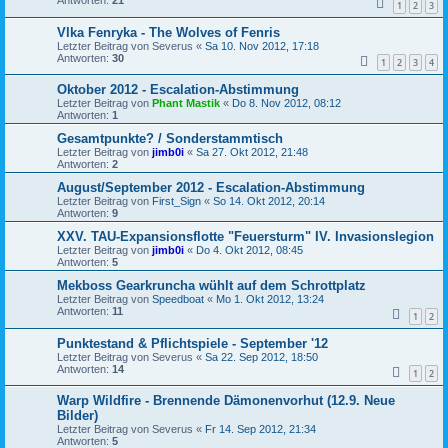
1
2
3
Vlka Fenryka - The Wolves of Fenris
Letzter Beitrag von
Severus
«
Sa 10. Nov 2012, 17:18
Antworten:
30
1
2
3
4
Oktober 2012 - Escalation-Abstimmung
Letzter Beitrag von
Phant Mastik
«
Do 8. Nov 2012, 08:12
Antworten:
1
Gesamtpunkte? / Sonderstammtisch
Letzter Beitrag von
jimb0i
«
Sa 27. Okt 2012, 21:48
Antworten:
2
August/September 2012 - Escalation-Abstimmung
Letzter Beitrag von
First_Sign
«
So 14. Okt 2012, 20:14
Antworten:
9
XXV. TAU-Expansionsflotte "Feuersturm" IV. Invasionslegion
Letzter Beitrag von
jimb0i
«
Do 4. Okt 2012, 08:45
Antworten:
5
Mekboss Gearkruncha wühlt auf dem Schrottplatz
Letzter Beitrag von
Speedboat
«
Mo 1. Okt 2012, 13:24
Antworten:
11
1
2
Punktestand & Pflichtspiele - September '12
Letzter Beitrag von
Severus
«
Sa 22. Sep 2012, 18:50
Antworten:
14
1
2
Warp Wildfire - Brennende Dämonenvorhut (12.9. Neue
Bilder)
Letzter Beitrag von
Severus
«
Fr 14. Sep 2012, 21:34
Antworten:
5