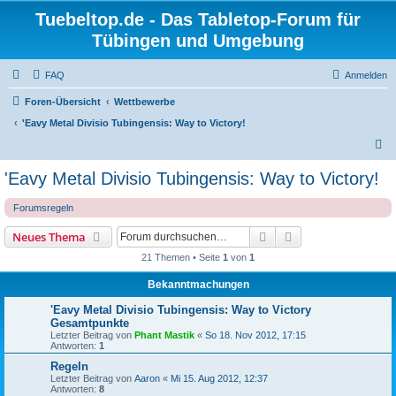
Tuebeltop.de - Das Tabletop-Forum für
Tübingen und Umgebung
FAQ
Anmelden
Foren-Übersicht
Wettbewerbe
'Eavy Metal Divisio Tubingensis: Way to Victory!
S
u
'Eavy Metal Divisio Tubingensis: Way to Victory!
c
Forumsregeln
h
e
Suche
Erweiterte Suche
Neues Thema
21 Themen • Seite
1
von
1
Bekanntmachungen
'Eavy Metal Divisio Tubingensis: Way to Victory
Gesamtpunkte
Letzter Beitrag von
Phant Mastik
«
So 18. Nov 2012, 17:15
Antworten:
1
Regeln
Letzter Beitrag von
Aaron
«
Mi 15. Aug 2012, 12:37
Antworten:
8