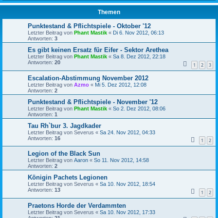
Themen
Punktestand & Pflichtspiele - Oktober '12
Letzter Beitrag von
Phant Mastik
«
Di 6. Nov 2012, 06:13
Antworten:
3
Es gibt keinen Ersatz für Eifer - Sektor Arethea
Letzter Beitrag von
Phant Mastik
«
Sa 8. Dez 2012, 22:18
Antworten:
20
1
2
3
Escalation-Abstimmung November 2012
Letzter Beitrag von
Azmo
«
Mi 5. Dez 2012, 12:08
Antworten:
2
Punktestand & Pflichtspiele - November '12
Letzter Beitrag von
Phant Mastik
«
So 2. Dez 2012, 08:06
Antworten:
1
Tau Rh`bur 3. Jagdkader
Letzter Beitrag von
Severus
«
Sa 24. Nov 2012, 04:33
Antworten:
16
1
2
Legion of the Black Sun
Letzter Beitrag von
Aaron
«
So 11. Nov 2012, 14:58
Antworten:
2
Königin Pachets Legionen
Letzter Beitrag von
Severus
«
Sa 10. Nov 2012, 18:54
Antworten:
13
1
2
Praetons Horde der Verdammten
Letzter Beitrag von
Severus
«
Sa 10. Nov 2012, 17:33
Antworten:
21