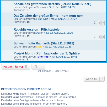
Kabale des gefrorenen Herzens (!09.09: Neue Bilder!)
Letzter Beitrag von
Severus
«
So 9. Sep 2012, 14:33
Antworten:
5
Das Zeitalter der großen Ernte – nom nom nom
Letzter Beitrag von
First_Sign
«
Mo 3. Sep 2012, 23:27
Antworten:
18
1
2
Regeldiskussion - Pflichtspiele
Letzter Beitrag von
Aaron
«
So 12. Aug 2012, 13:20
Antworten:
16
1
2
Schwarmflotte Ragnarök (Start:11.8.2012)
Letzter Beitrag von
KaSt
«
Sa 11. Aug 2012, 11:33
Projekt Month- XVII Jagdkader der 3. Sphäre
Letzter Beitrag von
Totenfrost
«
Mi 8. Aug 2012, 10:41
Antworten:
1
Neues Thema
21 Themen • Seite
1
von
1
Gehe zu
BERECHTIGUNGEN IN DIESEM FORUM
Du darfst
keine
neuen Themen in diesem Forum erstellen.
Du darfst
keine
Antworten zu Themen in diesem Forum erstellen.
Du darfst deine Beiträge in diesem Forum
nicht
ändern.
Du darfst deine Beiträge in diesem Forum
nicht
löschen.