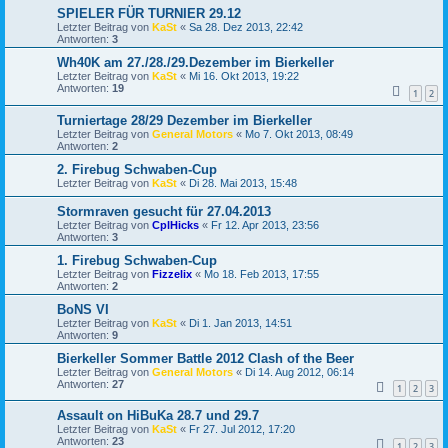
SPIELER FÜR TURNIER 29.12
Letzter Beitrag von
KaSt
«
Sa 28. Dez 2013, 22:42
Antworten:
3
Wh40K am 27./28./29.Dezember im Bierkeller
Letzter Beitrag von
KaSt
«
Mi 16. Okt 2013, 19:22
Antworten:
19
1
2
Turniertage 28/29 Dezember im Bierkeller
Letzter Beitrag von
General Motors
«
Mo 7. Okt 2013, 08:49
Antworten:
2
2. Firebug Schwaben-Cup
Letzter Beitrag von
KaSt
«
Di 28. Mai 2013, 15:48
Stormraven gesucht für 27.04.2013
Letzter Beitrag von
CplHicks
«
Fr 12. Apr 2013, 23:56
Antworten:
3
1. Firebug Schwaben-Cup
Letzter Beitrag von
Fizzelix
«
Mo 18. Feb 2013, 17:55
Antworten:
2
BoNS VI
Letzter Beitrag von
KaSt
«
Di 1. Jan 2013, 14:51
Antworten:
9
Bierkeller Sommer Battle 2012 Clash of the Beer
Letzter Beitrag von
General Motors
«
Di 14. Aug 2012, 06:14
Antworten:
27
1
2
3
Assault on HiBuKa 28.7 und 29.7
Letzter Beitrag von
KaSt
«
Fr 27. Jul 2012, 17:20
Antworten:
23
1
2
3