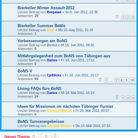
Bierkeller Winter Assault 2012
Letzter Beitrag von
Bregalad
«
So 8. Jan 2012, 22:36
Antworten:
29
1
2
3
Bierkeller Summer Battle
Letzter Beitrag von
KaSt
«
Mo 22. Aug 2011, 21:18
Antworten:
1
Verbesserungen am BoNS
Letzter Beitrag von
Bismut
«
Mi 15. Jun 2011, 06:56
Antworten:
9
Mitfahrgelegenheit zum BoNS von Tübingen aus
Letzter Beitrag von
Darios
«
Fr 10. Jun 2011, 17:12
Antworten:
9
BoNS V
Letzter Beitrag von
CplHicks
«
Fr 10. Jun 2011, 15:17
Antworten:
99
1
7
8
9
10
…
Living FAQs fürs BoNS
Letzter Beitrag von
Darios
«
Mi 18. Mai 2011, 16:19
Antworten:
24
1
2
3
Ideen für Missionen im nächsten Tübinger Turnier
Letzter Beitrag von
General Motors
«
Fr 25. Mär 2011, 00:07
Antworten:
6
BoNS Turnierergebnisse
Letzter Beitrag von
General Motors
«
Do 24. Mär 2011, 07:10
Neues Thema