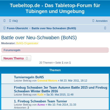
Tuebeltop.de - Das Tabletop-Forum für
Tübingen und Umgebung
FAQ
Anmelden
S
Foren-Übersicht
Battle over Neu-Schwaben (BoNS)
u
Battle over Neu-Schwaben (BoNS)
c
Moderator:
BoNS-Organisator
h
Forumsregeln
e
Neues Thema
20 Themen • Seite
1
von
1
Themen
Turnierregeln BoNS
Letzter Beitrag von
General Motors
«
Mi 23. Mär 2011, 18:12
Firebug Schwaben 3er Team Autumn Battle 2015 und Firebug
Schwaben Winter Battle 2016
Letzter Beitrag von
KaSt
«
Sa 30. Mai 2015, 11:48
1. Firebug Schwaben Team Turnier
Letzter Beitrag von
Azmo
«
Mo 10. Feb 2014, 21:33
Antworten:
2