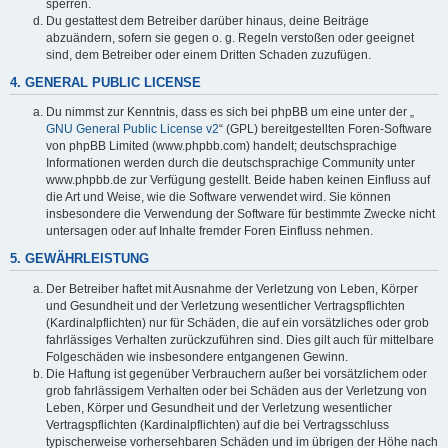
sperren.
Du gestattest dem Betreiber darüber hinaus, deine Beiträge
abzuändern, sofern sie gegen o. g. Regeln verstoßen oder geeignet
sind, dem Betreiber oder einem Dritten Schaden zuzufügen.
4. GENERAL PUBLIC LICENSE
Du nimmst zur Kenntnis, dass es sich bei phpBB um eine unter der „
GNU General Public License v2
“ (GPL) bereitgestellten Foren-Software
von phpBB Limited (www.phpbb.com) handelt; deutschsprachige
Informationen werden durch die deutschsprachige Community unter
www.phpbb.de zur Verfügung gestellt. Beide haben keinen Einfluss auf
die Art und Weise, wie die Software verwendet wird. Sie können
insbesondere die Verwendung der Software für bestimmte Zwecke nicht
untersagen oder auf Inhalte fremder Foren Einfluss nehmen.
5. GEWÄHRLEISTUNG
Der Betreiber haftet mit Ausnahme der Verletzung von Leben, Körper
und Gesundheit und der Verletzung wesentlicher Vertragspflichten
(Kardinalpflichten) nur für Schäden, die auf ein vorsätzliches oder grob
fahrlässiges Verhalten zurückzuführen sind. Dies gilt auch für mittelbare
Folgeschäden wie insbesondere entgangenen Gewinn.
Die Haftung ist gegenüber Verbrauchern außer bei vorsätzlichem oder
grob fahrlässigem Verhalten oder bei Schäden aus der Verletzung von
Leben, Körper und Gesundheit und der Verletzung wesentlicher
Vertragspflichten (Kardinalpflichten) auf die bei Vertragsschluss
typischerweise vorhersehbaren Schäden und im übrigen der Höhe nach