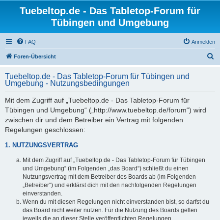
Tuebeltop.de - Das Tabletop-Forum für
Tübingen und Umgebung
FAQ
Anmelden
S
Foren-Übersicht
u
Tuebeltop.de - Das Tabletop-Forum für Tübingen und
c
Umgebung - Nutzungsbedingungen
h
Mit dem Zugriff auf „Tuebeltop.de - Das Tabletop-Forum für
e
Tübingen und Umgebung“ („http://www.tuebeltop.de/forum“) wird
zwischen dir und dem Betreiber ein Vertrag mit folgenden
Regelungen geschlossen:
1. NUTZUNGSVERTRAG
Mit dem Zugriff auf „Tuebeltop.de - Das Tabletop-Forum für Tübingen
und Umgebung“ (im Folgenden „das Board“) schließt du einen
Nutzungsvertrag mit dem Betreiber des Boards ab (im Folgenden
„Betreiber“) und erklärst dich mit den nachfolgenden Regelungen
einverstanden.
Wenn du mit diesen Regelungen nicht einverstanden bist, so darfst du
das Board nicht weiter nutzen. Für die Nutzung des Boards gelten
jeweils die an dieser Stelle veröffentlichten Regelungen.