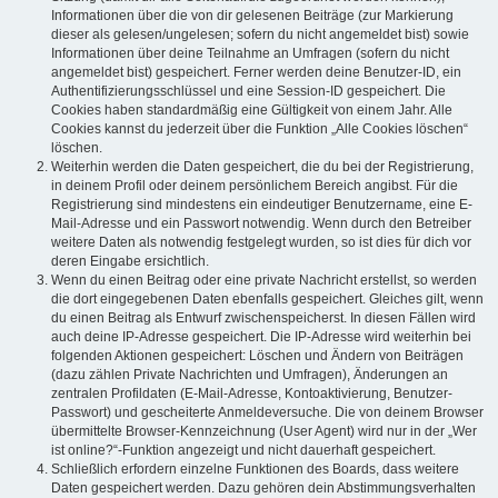
Informationen über die von dir gelesenen Beiträge (zur Markierung
dieser als gelesen/ungelesen; sofern du nicht angemeldet bist) sowie
Informationen über deine Teilnahme an Umfragen (sofern du nicht
angemeldet bist) gespeichert. Ferner werden deine Benutzer-ID, ein
Authentifizierungsschlüssel und eine Session-ID gespeichert. Die
Cookies haben standardmäßig eine Gültigkeit von einem Jahr. Alle
Cookies kannst du jederzeit über die Funktion „Alle Cookies löschen“
löschen.
Weiterhin werden die Daten gespeichert, die du bei der Registrierung,
in deinem Profil oder deinem persönlichem Bereich angibst. Für die
Registrierung sind mindestens ein eindeutiger Benutzername, eine E-
Mail-Adresse und ein Passwort notwendig. Wenn durch den Betreiber
weitere Daten als notwendig festgelegt wurden, so ist dies für dich vor
deren Eingabe ersichtlich.
Wenn du einen Beitrag oder eine private Nachricht erstellst, so werden
die dort eingegebenen Daten ebenfalls gespeichert. Gleiches gilt, wenn
du einen Beitrag als Entwurf zwischenspeicherst. In diesen Fällen wird
auch deine IP-Adresse gespeichert. Die IP-Adresse wird weiterhin bei
folgenden Aktionen gespeichert: Löschen und Ändern von Beiträgen
(dazu zählen Private Nachrichten und Umfragen), Änderungen an
zentralen Profildaten (E-Mail-Adresse, Kontoaktivierung, Benutzer-
Passwort) und gescheiterte Anmeldeversuche. Die von deinem Browser
übermittelte Browser-Kennzeichnung (User Agent) wird nur in der „Wer
ist online?“-Funktion angezeigt und nicht dauerhaft gespeichert.
Schließlich erfordern einzelne Funktionen des Boards, dass weitere
Daten gespeichert werden. Dazu gehören dein Abstimmungsverhalten