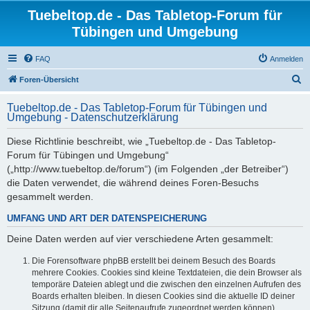
Tuebeltop.de - Das Tabletop-Forum für
Tübingen und Umgebung
FAQ
Anmelden
S
Foren-Übersicht
u
Tuebeltop.de - Das Tabletop-Forum für Tübingen und
c
Umgebung - Datenschutzerklärung
h
Diese Richtlinie beschreibt, wie „Tuebeltop.de - Das Tabletop-
e
Forum für Tübingen und Umgebung“
(„http://www.tuebeltop.de/forum“) (im Folgenden „der Betreiber“)
die Daten verwendet, die während deines Foren-Besuchs
gesammelt werden.
UMFANG UND ART DER DATENSPEICHERUNG
Deine Daten werden auf vier verschiedene Arten gesammelt:
Die Forensoftware phpBB erstellt bei deinem Besuch des Boards
mehrere Cookies. Cookies sind kleine Textdateien, die dein Browser als
temporäre Dateien ablegt und die zwischen den einzelnen Aufrufen des
Boards erhalten bleiben. In diesen Cookies sind die aktuelle ID deiner
Sitzung (damit dir alle Seitenaufrufe zugeordnet werden können),