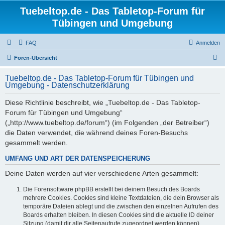
Tuebeltop.de - Das Tabletop-Forum für
Tübingen und Umgebung
FAQ
Anmelden
S
Foren-Übersicht
u
Tuebeltop.de - Das Tabletop-Forum für Tübingen und
c
Umgebung - Datenschutzerklärung
h
Diese Richtlinie beschreibt, wie „Tuebeltop.de - Das Tabletop-
e
Forum für Tübingen und Umgebung“
(„http://www.tuebeltop.de/forum“) (im Folgenden „der Betreiber“)
die Daten verwendet, die während deines Foren-Besuchs
gesammelt werden.
UMFANG UND ART DER DATENSPEICHERUNG
Deine Daten werden auf vier verschiedene Arten gesammelt:
Die Forensoftware phpBB erstellt bei deinem Besuch des Boards
mehrere Cookies. Cookies sind kleine Textdateien, die dein Browser als
temporäre Dateien ablegt und die zwischen den einzelnen Aufrufen des
Boards erhalten bleiben. In diesen Cookies sind die aktuelle ID deiner
Sitzung (damit dir alle Seitenaufrufe zugeordnet werden können),