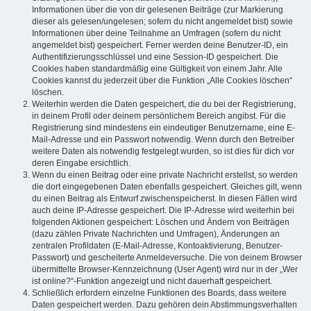
Informationen über die von dir gelesenen Beiträge (zur Markierung
dieser als gelesen/ungelesen; sofern du nicht angemeldet bist) sowie
Informationen über deine Teilnahme an Umfragen (sofern du nicht
angemeldet bist) gespeichert. Ferner werden deine Benutzer-ID, ein
Authentifizierungsschlüssel und eine Session-ID gespeichert. Die
Cookies haben standardmäßig eine Gültigkeit von einem Jahr. Alle
Cookies kannst du jederzeit über die Funktion „Alle Cookies löschen“
löschen.
Weiterhin werden die Daten gespeichert, die du bei der Registrierung,
in deinem Profil oder deinem persönlichem Bereich angibst. Für die
Registrierung sind mindestens ein eindeutiger Benutzername, eine E-
Mail-Adresse und ein Passwort notwendig. Wenn durch den Betreiber
weitere Daten als notwendig festgelegt wurden, so ist dies für dich vor
deren Eingabe ersichtlich.
Wenn du einen Beitrag oder eine private Nachricht erstellst, so werden
die dort eingegebenen Daten ebenfalls gespeichert. Gleiches gilt, wenn
du einen Beitrag als Entwurf zwischenspeicherst. In diesen Fällen wird
auch deine IP-Adresse gespeichert. Die IP-Adresse wird weiterhin bei
folgenden Aktionen gespeichert: Löschen und Ändern von Beiträgen
(dazu zählen Private Nachrichten und Umfragen), Änderungen an
zentralen Profildaten (E-Mail-Adresse, Kontoaktivierung, Benutzer-
Passwort) und gescheiterte Anmeldeversuche. Die von deinem Browser
übermittelte Browser-Kennzeichnung (User Agent) wird nur in der „Wer
ist online?“-Funktion angezeigt und nicht dauerhaft gespeichert.
Schließlich erfordern einzelne Funktionen des Boards, dass weitere
Daten gespeichert werden. Dazu gehören dein Abstimmungsverhalten