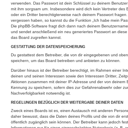
verwenden. Das Passwort ist dein Schlüssel zu deinem Benutzer
mit ihm sorgsam um. Insbesondere wird dich kein Vertreter des 
oder ein Dritter berechtigterweise nach deinem Passwort fragen.
vergessen haben, so kannst du die Funktion „Ich habe mein Pas
Die phpBB-Software fragt dich dann nach deinem Benutzername
und sendet anschließend ein neu generiertes Passwort an diese
das Board zugreifen kannst.
GESTATTUNG DER DATENSPEICHERUNG
Du gestattest dem Betreiber, die von dir eingegebenen und oben
speichern, um das Board betreiben und anbieten zu können.
Darüber hinaus ist der Betreiber berechtigt, im Rahmen einer 
deinen und seinen Interessen sowie den Interessen Dritter, Zeit
Aktionen zusammen mit deiner IP-Adresse und der von deinem B
Kennung zu speichern, sofern dies zur Gefahrenabwehr oder zur
Nachverfolgbarkeit notwendig ist.
REGELUNGEN BEZÜGLICH DER WEITERGABE DEINER DATEN
Zweck eines Boards ist es, einen Austausch mit anderen Persone
daher bewusst, dass die Daten deines Profils und die von dir erst
öffentlich zugänglich sein können. Der Betreiber kann jedoch fes
Informationen nur für einen eingeschränkten Nutzerkreis (z. B. an