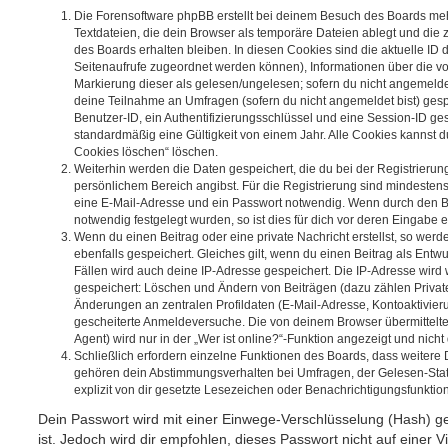
Die Forensoftware phpBB erstellt bei deinem Besuch des Boards meh
Textdateien, die dein Browser als temporäre Dateien ablegt und die
des Boards erhalten bleiben. In diesen Cookies sind die aktuelle ID d
Seitenaufrufe zugeordnet werden können), Informationen über die vo
Markierung dieser als gelesen/ungelesen; sofern du nicht angemeldet
deine Teilnahme an Umfragen (sofern du nicht angemeldet bist) ges
Benutzer-ID, ein Authentifizierungsschlüssel und eine Session-ID g
standardmäßig eine Gültigkeit von einem Jahr. Alle Cookies kannst du
Cookies löschen“ löschen.
Weiterhin werden die Daten gespeichert, die du bei der Registrierun
persönlichem Bereich angibst. Für die Registrierung sind mindesten
eine E-Mail-Adresse und ein Passwort notwendig. Wenn durch den Be
notwendig festgelegt wurden, so ist dies für dich vor deren Eingabe er
Wenn du einen Beitrag oder eine private Nachricht erstellst, so wer
ebenfalls gespeichert. Gleiches gilt, wenn du einen Beitrag als Entw
Fällen wird auch deine IP-Adresse gespeichert. Die IP-Adresse wird 
gespeichert: Löschen und Ändern von Beiträgen (dazu zählen Privat
Änderungen an zentralen Profildaten (E-Mail-Adresse, Kontoaktivier
gescheiterte Anmeldeversuche. Die von deinem Browser übermittel
Agent) wird nur in der „Wer ist online?“-Funktion angezeigt und nicht
Schließlich erfordern einzelne Funktionen des Boards, dass weitere
gehören dein Abstimmungsverhalten bei Umfragen, der Gelesen-Stat
explizit von dir gesetzte Lesezeichen oder Benachrichtigungsfunktio
Dein Passwort wird mit einer Einwege-Verschlüsselung (Hash) ge
ist. Jedoch wird dir empfohlen, dieses Passwort nicht auf einer 