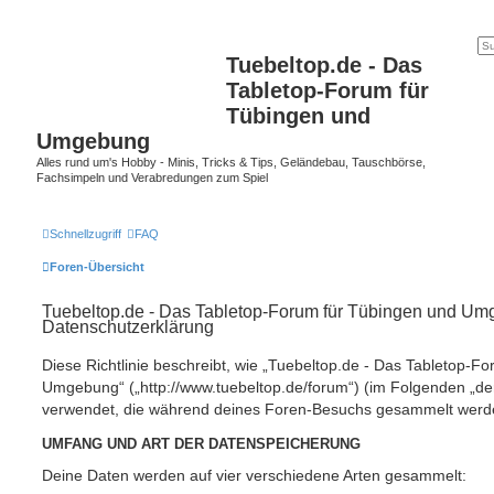
Tuebeltop.de - Das
Tabletop-Forum für
Tübingen und
Umgebung
Alles rund um's Hobby - Minis, Tricks & Tips, Geländebau, Tauschbörse,
Fachsimpeln und Verabredungen zum Spiel
Schnellzugriff
FAQ
Foren-Übersicht
Tuebeltop.de - Das Tabletop-Forum für Tübingen und Um
Datenschutzerklärung
Diese Richtlinie beschreibt, wie „Tuebeltop.de - Das Tabletop-F
Umgebung“ („http://www.tuebeltop.de/forum“) (im Folgenden „der
verwendet, die während deines Foren-Besuchs gesammelt werd
UMFANG UND ART DER DATENSPEICHERUNG
Deine Daten werden auf vier verschiedene Arten gesammelt: