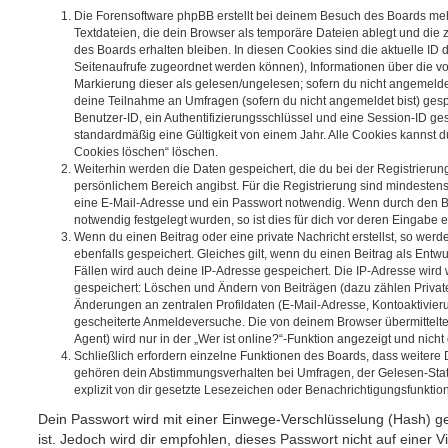
Die Forensoftware phpBB erstellt bei deinem Besuch des Boards meh
Textdateien, die dein Browser als temporäre Dateien ablegt und die
des Boards erhalten bleiben. In diesen Cookies sind die aktuelle ID d
Seitenaufrufe zugeordnet werden können), Informationen über die vo
Markierung dieser als gelesen/ungelesen; sofern du nicht angemeldet
deine Teilnahme an Umfragen (sofern du nicht angemeldet bist) ges
Benutzer-ID, ein Authentifizierungsschlüssel und eine Session-ID g
standardmäßig eine Gültigkeit von einem Jahr. Alle Cookies kannst du
Cookies löschen“ löschen.
Weiterhin werden die Daten gespeichert, die du bei der Registrierun
persönlichem Bereich angibst. Für die Registrierung sind mindesten
eine E-Mail-Adresse und ein Passwort notwendig. Wenn durch den Be
notwendig festgelegt wurden, so ist dies für dich vor deren Eingabe er
Wenn du einen Beitrag oder eine private Nachricht erstellst, so wer
ebenfalls gespeichert. Gleiches gilt, wenn du einen Beitrag als Entw
Fällen wird auch deine IP-Adresse gespeichert. Die IP-Adresse wird 
gespeichert: Löschen und Ändern von Beiträgen (dazu zählen Privat
Änderungen an zentralen Profildaten (E-Mail-Adresse, Kontoaktivier
gescheiterte Anmeldeversuche. Die von deinem Browser übermittel
Agent) wird nur in der „Wer ist online?“-Funktion angezeigt und nicht
Schließlich erfordern einzelne Funktionen des Boards, dass weitere
gehören dein Abstimmungsverhalten bei Umfragen, der Gelesen-Stat
explizit von dir gesetzte Lesezeichen oder Benachrichtigungsfunktio
Dein Passwort wird mit einer Einwege-Verschlüsselung (Hash) ge
ist. Jedoch wird dir empfohlen, dieses Passwort nicht auf einer 