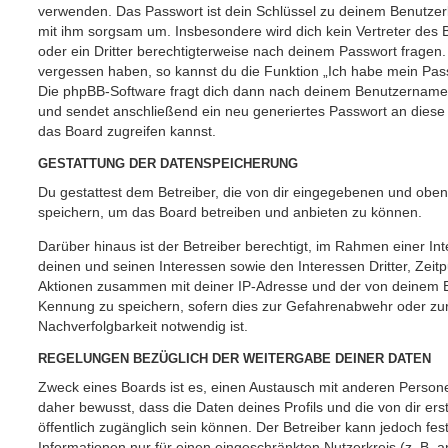
verwenden. Das Passwort ist dein Schlüssel zu deinem Benutzer
mit ihm sorgsam um. Insbesondere wird dich kein Vertreter des 
oder ein Dritter berechtigterweise nach deinem Passwort fragen.
vergessen haben, so kannst du die Funktion „Ich habe mein Pas
Die phpBB-Software fragt dich dann nach deinem Benutzername
und sendet anschließend ein neu generiertes Passwort an diese
das Board zugreifen kannst.
GESTATTUNG DER DATENSPEICHERUNG
Du gestattest dem Betreiber, die von dir eingegebenen und oben
speichern, um das Board betreiben und anbieten zu können.
Darüber hinaus ist der Betreiber berechtigt, im Rahmen einer 
deinen und seinen Interessen sowie den Interessen Dritter, Zeit
Aktionen zusammen mit deiner IP-Adresse und der von deinem B
Kennung zu speichern, sofern dies zur Gefahrenabwehr oder zur
Nachverfolgbarkeit notwendig ist.
REGELUNGEN BEZÜGLICH DER WEITERGABE DEINER DATEN
Zweck eines Boards ist es, einen Austausch mit anderen Persone
daher bewusst, dass die Daten deines Profils und die von dir erst
öffentlich zugänglich sein können. Der Betreiber kann jedoch fes
Informationen nur für einen eingeschränkten Nutzerkreis (z. B. an