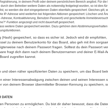
Registrierung, in deinem Profil oder deinem persönlichem Bereich angibst. Für di
rch den Betreiber weitere Daten als notwendig festgelegt wurden, so ist dies für 
llst, so werden die dort eingegebenen Daten ebenfalls gespeichert. Gleiches gilt, 
Die IP-Adresse wird weiterhin bei folgenden Aktionen gespeichert: Löschen und Än
l-Adresse, Kontoaktivierung, Benutzer-Passwort) und gescheiterte Anmeldeversuch
ine?“-Funktion angezeigt und nicht dauerhaft gespeichert.
 dass weitere Daten gespeichert werden. Dazu gehören dein Abstimmungsverhalten
gungsfunktionen.
(Hash) gespeichert, so dass es sicher ist. Jedoch wird dir empfohlen, 
ssel zu deinem Benutzerkonto für das Board, also geh mit ihm sorgsam
htigterweise nach deinem Passwort fragen. Solltest du dein Passwort v
are fragt dich dann nach deinem Benutzernamen und deiner E-Mail-Ad
Board zugreifen kannst.
en und oben näher spezifizierten Daten zu speichern, um das Board bet
en einer Interessenabwägung zwischen deinen und seinen Interessen sow
r von deinem Browser übermittelter Browser-Kennung zu speichern, so
R DATEN
n Personen zu ermöglichen. Du bist dir daher bewusst, dass die Daten d