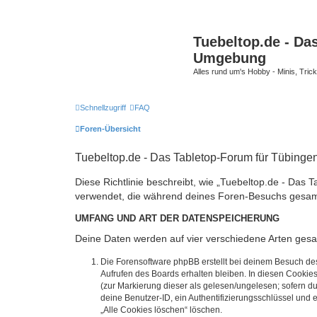
Tuebeltop.de - Da
Umgebung
Alles rund um's Hobby - Minis, Tri
Schnellzugriff
FAQ
Foren-Übersicht
Tuebeltop.de - Das Tabletop-Forum für Tübing
Diese Richtlinie beschreibt, wie „Tuebeltop.de - Das
verwendet, die während deines Foren-Besuchs gesa
UMFANG UND ART DER DATENSPEICHERUNG
Deine Daten werden auf vier verschiedene Arten ges
Die Forensoftware phpBB erstellt bei deinem Besuch de
Aufrufen des Boards erhalten bleiben. In diesen Cookies
(zur Markierung dieser als gelesen/ungelesen; sofern d
deine Benutzer-ID, ein Authentifizierungsschlüssel und 
„Alle Cookies löschen“ löschen.