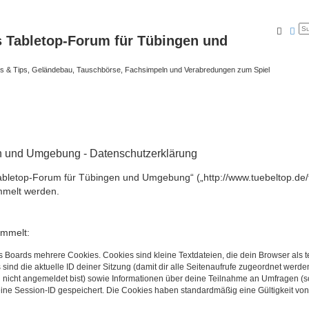
Suche
Erw
s Tabletop-Forum für Tübingen und
cks & Tips, Geländebau, Tauschbörse, Fachsimpeln und Verabredungen zum Spiel
en und Umgebung - Datenschutzerklärung
 Tabletop-Forum für Tübingen und Umgebung“ („http://www.tuebeltop.de/
mmelt werden.
ammelt:
s Boards mehrere Cookies. Cookies sind kleine Textdateien, die dein Browser als
 sind die aktuelle ID deiner Sitzung (damit dir alle Seitenaufrufe zugeordnet werd
u nicht angemeldet bist) sowie Informationen über deine Teilnahme an Umfragen (s
eine Session-ID gespeichert. Die Cookies haben standardmäßig eine Gültigkeit von 