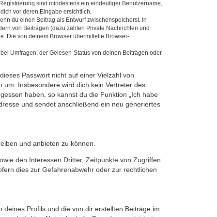
e Registrierung sind mindestens ein eindeutiger Benutzername,
dich vor deren Eingabe ersichtlich.
wenn du einen Beitrag als Entwurf zwischenspeicherst. In
dern von Beiträgen (dazu zählen Private Nachrichten und
e. Die von deinem Browser übermittelte Browser-
 bei Umfragen, der Gelesen-Status von deinen Beiträgen oder
dieses Passwort nicht auf einer Vielzahl von
 um. Insbesondere wird dich kein Vertreter des
ergessen haben, so kannst du die Funktion „Ich habe
resse und sendet anschließend ein neu generiertes
reiben und anbieten zu können.
ie den Interessen Dritter, Zeitpunkte von Zugriffen
fern dies zur Gefahrenabwehr oder zur rechtlichen
eines Profils und die von dir erstellten Beiträge im