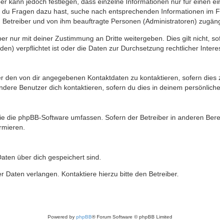
ber kann jedoch festlegen, dass einzelne Informationen nur für einen ei
n du Fragen dazu hast, suche nach entsprechenden Informationen im Fo
n Betreiber und von ihm beauftragte Personen (Administratoren) zugäng
r nur mit deiner Zustimmung an Dritte weitergeben. Dies gilt nicht, s
n) verpflichtet ist oder die Daten zur Durchsetzung rechtlicher Interes
er den von dir angegebenen Kontaktdaten zu kontaktieren, sofern dies 
andere Benutzer dich kontaktieren, sofern du dies in deinem persönliche
, die die phpBB-Software umfassen. Sofern der Betreiber in anderen Be
ormieren.
 Daten über dich gespeichert sind.
 Daten verlangen. Kontaktiere hierzu bitte den Betreiber.
Powered by
phpBB
® Forum Software © phpBB Limited