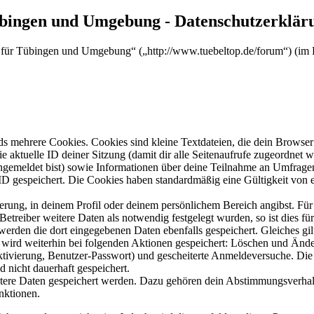
übingen und Umgebung - Datenschutzerklär
m für Tübingen und Umgebung“ („http://www.tuebeltop.de/forum“) (im 
s mehrere Cookies. Cookies sind kleine Textdateien, die dein Browser 
ie aktuelle ID deiner Sitzung (damit dir alle Seitenaufrufe zugeordnet
angemeldet bist) sowie Informationen über deine Teilnahme an Umfragen
ID gespeichert. Die Cookies haben standardmäßig eine Gültigkeit von e
ierung, in deinem Profil oder deinem persönlichem Bereich angibst. Für
reiber weitere Daten als notwendig festgelegt wurden, so ist dies für 
 werden die dort eingegebenen Daten ebenfalls gespeichert. Gleiches gi
e wird weiterhin bei folgenden Aktionen gespeichert: Löschen und Änd
ktivierung, Benutzer-Passwort) und gescheiterte Anmeldeversuche. D
d nicht dauerhaft gespeichert.
eitere Daten gespeichert werden. Dazu gehören dein Abstimmungsverhal
nktionen.