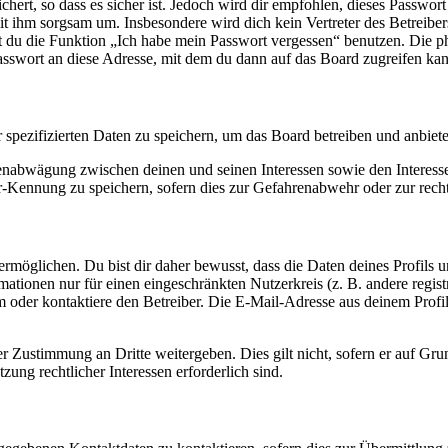
ert, so dass es sicher ist. Jedoch wird dir empfohlen, dieses Passwor
it ihm sorgsam um. Insbesondere wird dich kein Vertreter des Betreibe
nst du die Funktion „Ich habe mein Passwort vergessen“ benutzen. Di
asswort an diese Adresse, mit dem du dann auf das Board zugreifen kan
r spezifizierten Daten zu speichern, um das Board betreiben und anbiet
ssenabwägung zwischen deinen und seinen Interessen sowie den Interes
-Kennung zu speichern, sofern dies zur Gefahrenabwehr oder zur recht
möglichen. Du bist dir daher bewusst, dass die Daten deines Profils und
mationen nur für einen eingeschränkten Nutzerkreis (z. B. andere regist
oder kontaktiere den Betreiber. Die E-Mail-Adresse aus deinem Profil 
r Zustimmung an Dritte weitergeben. Dies gilt nicht, sofern er auf Gr
zung rechtlicher Interessen erforderlich sind.