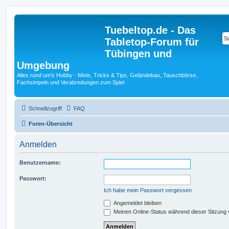
Tuebeltop.de - Das
Tabletop-Forum für
Tübingen und
Umgebung
Alles rund um's Hobby - Minis, Tricks & Tips, Geländebau, Tauschbörse,
Fachsimpeln und Verabredungen zum Spiel
Schnellzugriff
FAQ
Foren-Übersicht
Anmelden
Benutzername:
Passwort:
Ich habe mein Passwort vergessen
Angemeldet bleiben
Meinen Online-Status während dieser Sitzung