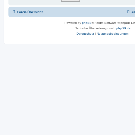
Foren-Übersicht
Al
Powered by
phpBB
® Forum Software © phpBB Lim
Deutsche Übersetzung durch
phpBB.de
Datenschutz
|
Nutzungsbedingungen