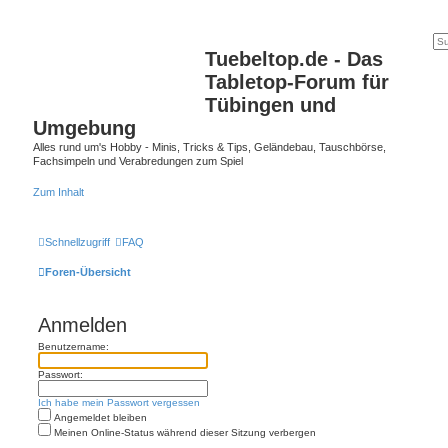
Tuebeltop.de - Das
Tabletop-Forum für
Tübingen und
Umgebung
Alles rund um's Hobby - Minis, Tricks & Tips, Geländebau, Tauschbörse,
Fachsimpeln und Verabredungen zum Spiel
Zum Inhalt
Schnellzugriff
FAQ
Foren-Übersicht
Anmelden
Benutzername:
Passwort:
Ich habe mein Passwort vergessen
Angemeldet bleiben
Meinen Online-Status während dieser Sitzung verbergen