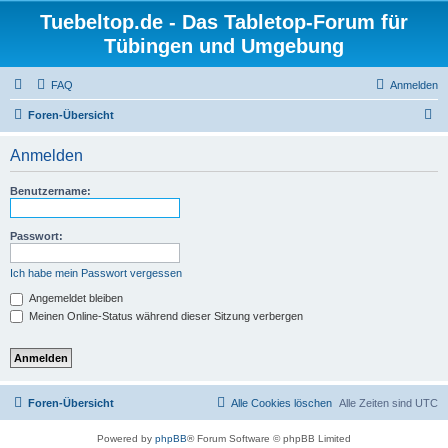
Tuebeltop.de - Das Tabletop-Forum für
Tübingen und Umgebung
FAQ
Anmelden
S
Foren-Übersicht
u
Anmelden
c
h
Benutzername:
e
Passwort:
Ich habe mein Passwort vergessen
Angemeldet bleiben
Meinen Online-Status während dieser Sitzung verbergen
Foren-Übersicht
Alle Cookies löschen
Alle Zeiten sind
UTC
Powered by
phpBB
® Forum Software © phpBB Limited