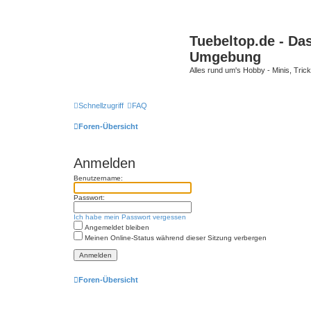
Tuebeltop.de - Da
Umgebung
Alles rund um's Hobby - Minis, Tri
Schnellzugriff
FAQ
Foren-Übersicht
Anmelden
Benutzername:
Passwort:
Ich habe mein Passwort vergessen
Angemeldet bleiben
Meinen Online-Status während dieser Sitzung verbergen
Foren-Übersicht