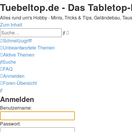
Tuebeltop.de - Das Tableto
Alles rund um's Hobby - Minis, Tricks & Tips, Geländebau, T
Zum Inhalt
Erweiterte
Suche
Suche
Schnellzugriff
Unbeantwortete Themen
Aktive Themen
Suche
FAQ
Anmelden
Foren-Übersicht
Suche
Anmelden
Benutzername:
Passwort: