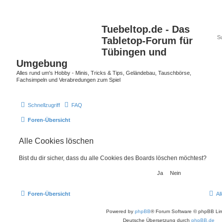
Tuebeltop.de - Das
Tabletop-Forum für
Tübingen und
Umgebung
Alles rund um's Hobby - Minis, Tricks & Tips, Geländebau, Tauschbörse,
Fachsimpeln und Verabredungen zum Spiel
Schnellzugriff
FAQ
Foren-Übersicht
Alle Cookies löschen
Bist du dir sicher, dass du alle Cookies des Boards löschen möchtest?
Foren-Übersicht
Al
Powered by
phpBB
® Forum Software © phpBB Lim
Deutsche Übersetzung durch
phpBB.de