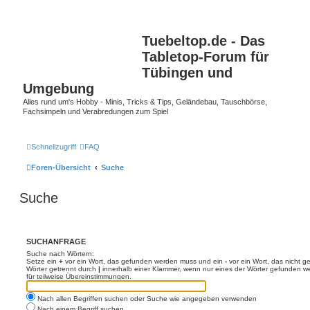
Tuebeltop.de - Das
Tabletop-Forum für
Tübingen und
Umgebung
Alles rund um's Hobby - Minis, Tricks & Tips, Geländebau, Tauschbörse,
Fachsimpeln und Verabredungen zum Spiel
Schnellzugriff
FAQ
Foren-Übersicht
Suche
Suche
SUCHANFRAGE
Suche nach Wörtern:
Setze ein
+
vor ein Wort, das gefunden werden muss und ein
-
vor ein Wort, das nicht 
Wörter getrennt durch
|
innerhalb einer Klammer, wenn nur eines der Wörter gefunden we
für teilweise Übereinstimmungen.
Nach allen Begriffen suchen oder Suche wie angegeben verwenden
Nach einem Begriff suchen