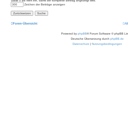
Stelle 0 als Wert ein, damit der komplette Beitrag angezeigt wird.
Zeichen der Beiträge anzeigen
Foren-Übersicht
Al
Powered by
phpBB
® Forum Software © phpBB Lim
Deutsche Übersetzung durch
phpBB.de
Datenschutz
|
Nutzungsbedingungen