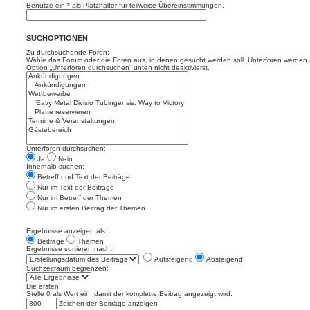
Benutze ein * als Platzhalter für teilweise Übereinstimmungen.
SUCHOPTIONEN
Zu durchsuchende Foren:
Wähle das Forum oder die Foren aus, in denen gesucht werden soll. Unterforen werden a
Option „Unterforen durchsuchen“ unten nicht deaktivierst.
Unterforen durchsuchen:
Ja
Nein
Innerhalb suchen:
Betreff und Text der Beiträge
Nur im Text der Beiträge
Nur im Betreff der Themen
Nur im ersten Beitrag der Themen
Ergebnisse anzeigen als:
Beiträge
Themen
Ergebnisse sortieren nach:
Aufsteigend
Absteigend
Suchzeitraum begrenzen:
Die ersten:
Stelle 0 als Wert ein, damit der komplette Beitrag angezeigt wird.
Zeichen der Beiträge anzeigen