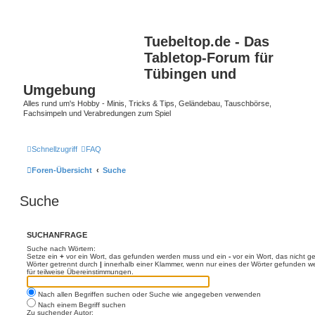
Tuebeltop.de - Das
Tabletop-Forum für
Tübingen und
Umgebung
Alles rund um's Hobby - Minis, Tricks & Tips, Geländebau, Tauschbörse,
Fachsimpeln und Verabredungen zum Spiel
Schnellzugriff
FAQ
Foren-Übersicht
Suche
Suche
SUCHANFRAGE
Suche nach Wörtern:
Setze ein
+
vor ein Wort, das gefunden werden muss und ein
-
vor ein Wort, das nicht 
Wörter getrennt durch
|
innerhalb einer Klammer, wenn nur eines der Wörter gefunden we
für teilweise Übereinstimmungen.
Nach allen Begriffen suchen oder Suche wie angegeben verwenden
Nach einem Begriff suchen
Zu suchender Autor: