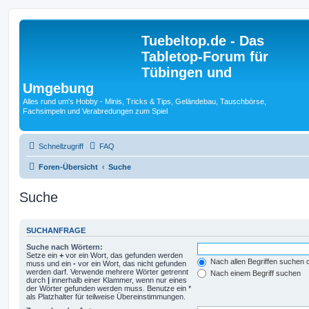
Tuebeltop.de - Das
Tabletop-Forum für
Tübingen und
Umgebung
Alles rund um's Hobby - Minis, Tricks & Tips, Geländebau, Tauschbörse,
Fachsimpeln und Verabredungen zum Spiel
Schnellzugriff
FAQ
Foren-Übersicht
Suche
Suche
SUCHANFRAGE
Suche nach Wörtern:
Setze ein
+
vor ein Wort, das gefunden werden
Nach allen Begriffen suchen
muss und ein
-
vor ein Wort, das nicht gefunden
werden darf. Verwende mehrere Wörter getrennt
Nach einem Begriff suchen
durch
|
innerhalb einer Klammer, wenn nur eines
der Wörter gefunden werden muss. Benutze ein *
als Platzhalter für teilweise Übereinstimmungen.