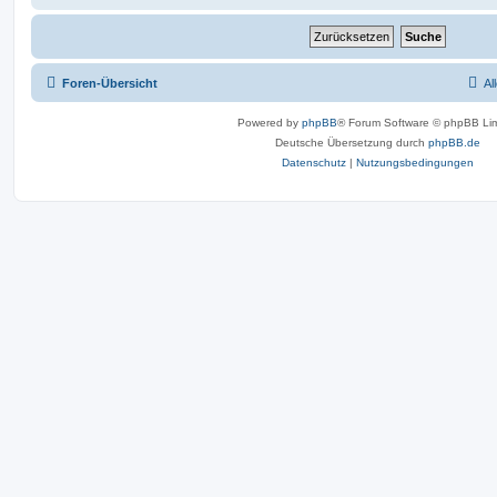
Foren-Übersicht
Al
Powered by
phpBB
® Forum Software © phpBB Lim
Deutsche Übersetzung durch
phpBB.de
Datenschutz
|
Nutzungsbedingungen