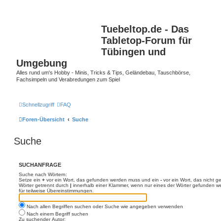
Tuebeltop.de - Das
Tabletop-Forum für
Tübingen und
Umgebung
Alles rund um's Hobby - Minis, Tricks & Tips, Geländebau, Tauschbörse,
Fachsimpeln und Verabredungen zum Spiel
Schnellzugriff
FAQ
Foren-Übersicht
Suche
Suche
SUCHANFRAGE
Suche nach Wörtern:
Setze ein
+
vor ein Wort, das gefunden werden muss und ein
-
vor ein Wort, das nicht 
Wörter getrennt durch
|
innerhalb einer Klammer, wenn nur eines der Wörter gefunden we
für teilweise Übereinstimmungen.
Nach allen Begriffen suchen oder Suche wie angegeben verwenden
Nach einem Begriff suchen
Zu suchender Autor: