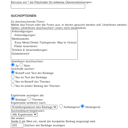
Benutze ein * als Platzhalter für teilweise Übereinstimmungen.
SUCHOPTIONEN
Zu durchsuchende Foren:
Wähle das Forum oder die Foren aus, in denen gesucht werden soll. Unterforen werden a
Option „Unterforen durchsuchen“ unten nicht deaktivierst.
Unterforen durchsuchen:
Ja
Nein
Innerhalb suchen:
Betreff und Text der Beiträge
Nur im Text der Beiträge
Nur im Betreff der Themen
Nur im ersten Beitrag der Themen
Ergebnisse anzeigen als:
Beiträge
Themen
Ergebnisse sortieren nach:
Aufsteigend
Absteigend
Suchzeitraum begrenzen:
Die ersten:
Stelle 0 als Wert ein, damit der komplette Beitrag angezeigt wird.
Zeichen der Beiträge anzeigen