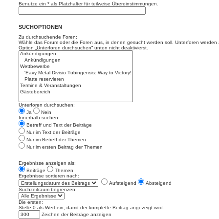
Benutze ein * als Platzhalter für teilweise Übereinstimmungen.
SUCHOPTIONEN
Zu durchsuchende Foren:
Wähle das Forum oder die Foren aus, in denen gesucht werden soll. Unterforen werden a
Option „Unterforen durchsuchen“ unten nicht deaktivierst.
Unterforen durchsuchen:
Ja
Nein
Innerhalb suchen:
Betreff und Text der Beiträge
Nur im Text der Beiträge
Nur im Betreff der Themen
Nur im ersten Beitrag der Themen
Ergebnisse anzeigen als:
Beiträge
Themen
Ergebnisse sortieren nach:
Aufsteigend
Absteigend
Suchzeitraum begrenzen:
Die ersten:
Stelle 0 als Wert ein, damit der komplette Beitrag angezeigt wird.
Zeichen der Beiträge anzeigen