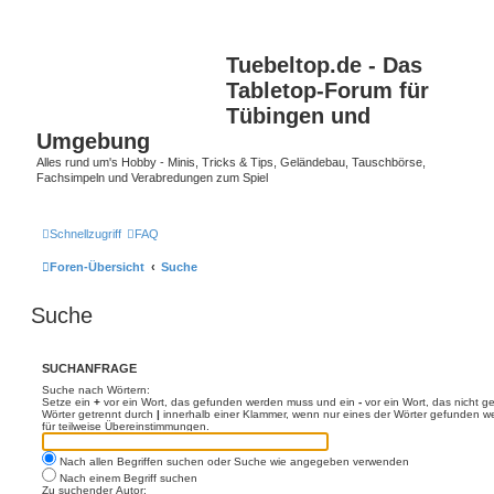
Tuebeltop.de - Das
Tabletop-Forum für
Tübingen und
Umgebung
Alles rund um's Hobby - Minis, Tricks & Tips, Geländebau, Tauschbörse,
Fachsimpeln und Verabredungen zum Spiel
Schnellzugriff
FAQ
Foren-Übersicht
Suche
Suche
SUCHANFRAGE
Suche nach Wörtern:
Setze ein
+
vor ein Wort, das gefunden werden muss und ein
-
vor ein Wort, das nicht 
Wörter getrennt durch
|
innerhalb einer Klammer, wenn nur eines der Wörter gefunden we
für teilweise Übereinstimmungen.
Nach allen Begriffen suchen oder Suche wie angegeben verwenden
Nach einem Begriff suchen
Zu suchender Autor: