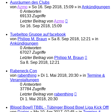
Ausräumen des Clubs
von
Azmo
»
So 16. Sep 2018, 15:09
» in
Ankündigungen
0
Antworten
69133
Zugriffe
Letzter Beitrag
von
Azmo
So 16. Sep 2018, 15:09
Tuebeltop Gruppe auf facebook
von
Philipp M. Braun
»
Sa 8. Sep 2018, 12:21
» in
Ankündigungen
0
Antworten
67027
Zugriffe
Letzter Beitrag
von
Philipp M. Braun
Sa 8. Sep 2018, 12:21
Rabeneck-Con
von
rabenthing
»
Di 1. Mai 2018, 20:30
» in
Termine &
Veranstaltungen
0
Antworten
37784
Zugriffe
Letzter Beitrag
von
rabenthing
Di 1. Mai 2018, 20:30
[Blood Bowl] TBBL - Tübinger Blood Bowl Liga Kick Off!
von
Darios
»
Mo 10. Apr 2017, 07:45
» in
Termine &