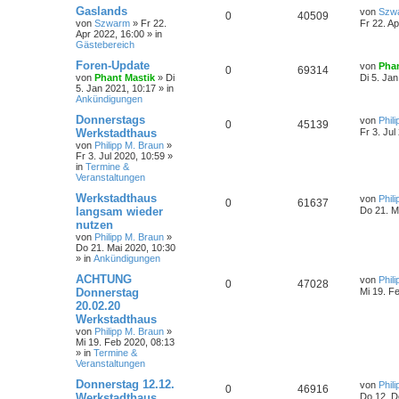
Gaslands
von
Szw
0
40509
von
Szwarm
»
Fr 22.
Fr 22. A
Apr 2022, 16:00
» in
Gästebereich
Foren-Update
von
Phan
0
69314
von
Phant Mastik
»
Di
Di 5. Ja
5. Jan 2021, 10:17
» in
Ankündigungen
Donnerstags
von
Phil
0
45139
Werkstadthaus
Fr 3. Jul
von
Philipp M. Braun
»
Fr 3. Jul 2020, 10:59
»
in
Termine &
Veranstaltungen
Werkstadthaus
von
Phil
0
61637
langsam wieder
Do 21. M
nutzen
von
Philipp M. Braun
»
Do 21. Mai 2020, 10:30
» in
Ankündigungen
ACHTUNG
von
Phil
0
47028
Donnerstag
Mi 19. F
20.02.20
Werkstadthaus
von
Philipp M. Braun
»
Mi 19. Feb 2020, 08:13
» in
Termine &
Veranstaltungen
Donnerstag 12.12.
von
Phil
0
46916
Werkstadthaus
Do 12. D