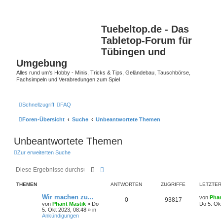
Tuebeltop.de - Das
Tabletop-Forum für
Tübingen und
Umgebung
Alles rund um's Hobby - Minis, Tricks & Tips, Geländebau, Tauschbörse,
Fachsimpeln und Verabredungen zum Spiel
Schnellzugriff
FAQ
Foren-Übersicht
Suche
Unbeantwortete Themen
Unbeantwortete Themen
Zur erweiterten Suche
Suche
Erweiterte Suche
THEMEN
ANTWORTEN
ZUGRIFFE
LETZTER
Wir machen zu...
von
Phan
0
93817
von
Phant Mastik
»
Do
Do 5. Ok
5. Okt 2023, 08:48
» in
Ankündigungen