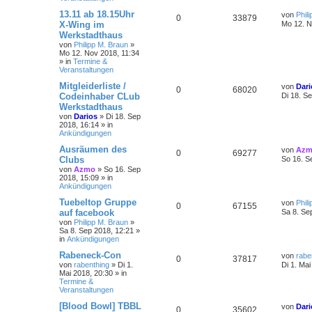
13.11 ab 18.15Uhr
von
Phil
0
33879
X-Wing im
Mo 12. N
Werkstadthaus
von
Philipp M. Braun
»
Mo 12. Nov 2018, 11:34
» in
Termine &
Veranstaltungen
Mitgleiderliste /
von
Dari
0
68020
Codeinhaber CLub
Di 18. S
Werkstadthaus
von
Darios
»
Di 18. Sep
2018, 16:14
» in
Ankündigungen
Ausräumen des
von
Az
0
69277
Clubs
So 16. S
von
Azmo
»
So 16. Sep
2018, 15:09
» in
Ankündigungen
Tuebeltop Gruppe
von
Phil
0
67155
auf facebook
Sa 8. Se
von
Philipp M. Braun
»
Sa 8. Sep 2018, 12:21
»
in
Ankündigungen
Rabeneck-Con
von
rabe
0
37817
von
rabenthing
»
Di 1.
Di 1. Mai
Mai 2018, 20:30
» in
Termine &
Veranstaltungen
[Blood Bowl] TBBL
von
Dari
0
35602