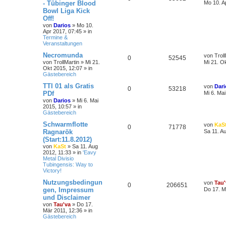
- Tübinger Blood
Mo 10. A
Bowl Liga Kick
Off!
von
Darios
»
Mo 10.
Apr 2017, 07:45
» in
Termine &
Veranstaltungen
Necromunda
von
Trol
0
52545
von
TrollMartin
»
Mi 21.
Mi 21. O
Okt 2015, 12:07
» in
Gästebereich
TTI 01 als Gratis
von
Dari
0
53218
PDf
Mi 6. Ma
von
Darios
»
Mi 6. Mai
2015, 10:57
» in
Gästebereich
Schwarmflotte
von
KaS
0
71778
Ragnarök
Sa 11. A
(Start:11.8.2012)
von
KaSt
»
Sa 11. Aug
2012, 11:33
» in
'Eavy
Metal Divisio
Tubingensis: Way to
Victory!
Nutzungsbedingun
von
Tau'
0
206651
gen, Impressum
Do 17. M
und Disclaimer
von
Tau'va
»
Do 17.
Mär 2011, 12:36
» in
Gästebereich