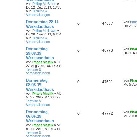
von
Philipp M. Braun
»
Do 12. Dez 2019, 13:35
» in
Termine &
Veranstaltungen
Donnerstag 28.11
von
Phil
0
44567
Werkstadthaus
Do 28. N
von
Philipp M. Braun
»
Do 28. Nov 2019, 08:34
» in
Termine &
Veranstaltungen
Donnerstag
von
Phan
0
48773
29.08.19
Di 27. A
Werkstadthaus
von
Phant Mastik
»
Di
27. Aug 2019, 06:17
» in
Termine &
Veranstaltungen
Donnerstag
von
Phan
0
47691
08.08.19
Mo 5. Au
Werkstadthaus
von
Phant Mastik
»
Mo
5. Aug 2019, 07:06
» in
Termine &
Veranstaltungen
Donnerstag
von
Phan
0
47772
06.06.19
Mi 5. Ju
Werkstadthaus
von
Phant Mastik
»
Mi
5. Jun 2019, 07:01
» in
Termine &
Veranstaltungen