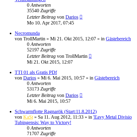
0
Antworten
35540
Zugriffe
Letzter Beitrag
von
Darios
Mo 10. Apr 2017, 07:45
Necromunda
von
TrollMartin
»
Mi 21. Okt 2015, 12:07
» in
Gästebereich
0
Antworten
52197
Zugriffe
Letzter Beitrag
von
TrollMartin
Mi 21. Okt 2015, 12:07
TTI 01 als Gratis PDf
von
Darios
»
Mi 6. Mai 2015, 10:57
» in
Gästebereich
0
Antworten
53173
Zugriffe
Letzter Beitrag
von
Darios
Mi 6. Mai 2015, 10:57
Schwarmflotte Ragnarök (Start:11.8.2012)
von
KaSt
»
Sa 11. Aug 2012, 11:33
» in
'Eavy Metal Divisio
Tubingensis: Way to Victory!
0
Antworten
71707
Zugriffe