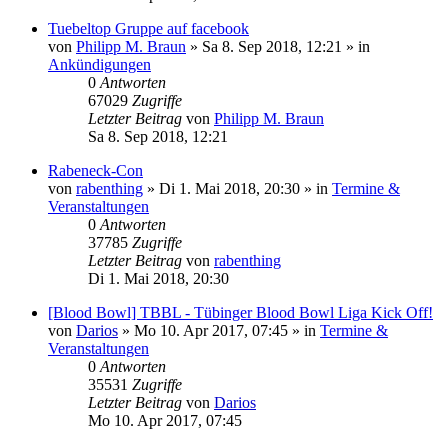
Tuebeltop Gruppe auf facebook
von
Philipp M. Braun
»
Sa 8. Sep 2018, 12:21
» in
Ankündigungen
0
Antworten
67029
Zugriffe
Letzter Beitrag
von
Philipp M. Braun
Sa 8. Sep 2018, 12:21
Rabeneck-Con
von
rabenthing
»
Di 1. Mai 2018, 20:30
» in
Termine &
Veranstaltungen
0
Antworten
37785
Zugriffe
Letzter Beitrag
von
rabenthing
Di 1. Mai 2018, 20:30
[Blood Bowl] TBBL - Tübinger Blood Bowl Liga Kick Off!
von
Darios
»
Mo 10. Apr 2017, 07:45
» in
Termine &
Veranstaltungen
0
Antworten
35531
Zugriffe
Letzter Beitrag
von
Darios
Mo 10. Apr 2017, 07:45