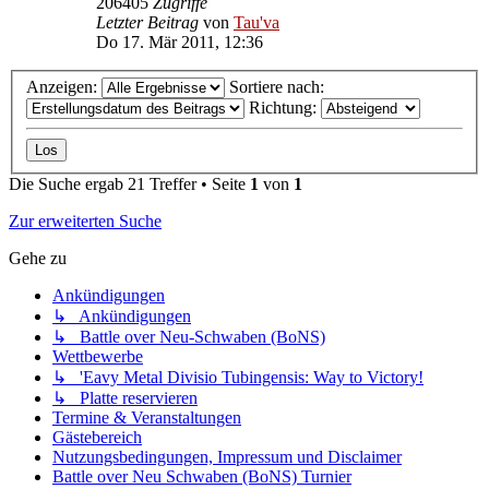
206405
Zugriffe
Letzter Beitrag
von
Tau'va
Do 17. Mär 2011, 12:36
Anzeigen:
Sortiere nach:
Richtung:
Die Suche ergab 21 Treffer • Seite
1
von
1
Zur erweiterten Suche
Gehe zu
Ankündigungen
↳ Ankündigungen
↳ Battle over Neu-Schwaben (BoNS)
Wettbewerbe
↳ 'Eavy Metal Divisio Tubingensis: Way to Victory!
↳ Platte reservieren
Termine & Veranstaltungen
Gästebereich
Nutzungsbedingungen, Impressum und Disclaimer
Battle over Neu Schwaben (BoNS) Turnier