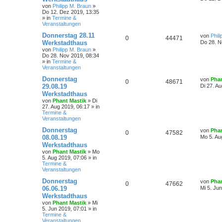
von
Philipp M. Braun
»
Do 12. Dez 2019, 13:35
» in
Termine &
Veranstaltungen
Donnerstag 28.11
von
Phil
0
44471
Werkstadthaus
Do 28. N
von
Philipp M. Braun
»
Do 28. Nov 2019, 08:34
» in
Termine &
Veranstaltungen
Donnerstag
von
Phan
0
48671
29.08.19
Di 27. A
Werkstadthaus
von
Phant Mastik
»
Di
27. Aug 2019, 06:17
» in
Termine &
Veranstaltungen
Donnerstag
von
Phan
0
47582
08.08.19
Mo 5. Au
Werkstadthaus
von
Phant Mastik
»
Mo
5. Aug 2019, 07:06
» in
Termine &
Veranstaltungen
Donnerstag
von
Phan
0
47662
06.06.19
Mi 5. Ju
Werkstadthaus
von
Phant Mastik
»
Mi
5. Jun 2019, 07:01
» in
Termine &
Veranstaltungen