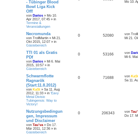
- Tübinger Blood
Mo 10. A
Bowl Liga Kick
Off!
von
Darios
»
Mo 10.
Apr 2017, 07:45
» in
Termine &
Veranstaltungen
Necromunda
von
Trol
0
52080
von
TrollMartin
»
Mi 21.
Mi 21. O
Okt 2015, 12:07
» in
Gästebereich
TTI 01 als Gratis
von
Dari
0
53166
PDf
Mi 6. Ma
von
Darios
»
Mi 6. Mai
2015, 10:57
» in
Gästebereich
Schwarmflotte
von
KaS
0
71688
Ragnarök
Sa 11. A
(Start:11.8.2012)
von
KaSt
»
Sa 11. Aug
2012, 11:33
» in
'Eavy
Metal Divisio
Tubingensis: Way to
Victory!
Nutzungsbedingun
von
Tau'
0
206343
gen, Impressum
Do 17. M
und Disclaimer
von
Tau'va
»
Do 17.
Mär 2011, 12:36
» in
Gästebereich