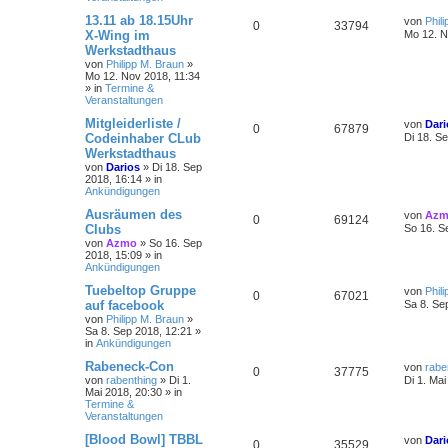
13.11 ab 18.15Uhr
von
Phil
0
33794
X-Wing im
Mo 12. N
Werkstadthaus
von
Philipp M. Braun
»
Mo 12. Nov 2018, 11:34
» in
Termine &
Veranstaltungen
Mitgleiderliste /
von
Dari
0
67879
Codeinhaber CLub
Di 18. S
Werkstadthaus
von
Darios
»
Di 18. Sep
2018, 16:14
» in
Ankündigungen
Ausräumen des
von
Az
0
69124
Clubs
So 16. S
von
Azmo
»
So 16. Sep
2018, 15:09
» in
Ankündigungen
Tuebeltop Gruppe
von
Phil
0
67021
auf facebook
Sa 8. Se
von
Philipp M. Braun
»
Sa 8. Sep 2018, 12:21
»
in
Ankündigungen
Rabeneck-Con
von
rabe
0
37775
von
rabenthing
»
Di 1.
Di 1. Mai
Mai 2018, 20:30
» in
Termine &
Veranstaltungen
[Blood Bowl] TBBL
von
Dari
0
35529