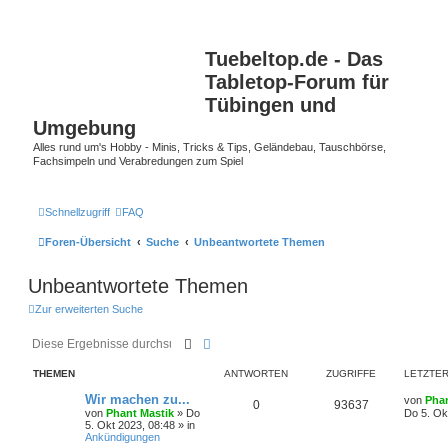
Tuebeltop.de - Das
Tabletop-Forum für
Tübingen und
Umgebung
Alles rund um's Hobby - Minis, Tricks & Tips, Geländebau, Tauschbörse,
Fachsimpeln und Verabredungen zum Spiel
Schnellzugriff
FAQ
Foren-Übersicht
Suche
Unbeantwortete Themen
Unbeantwortete Themen
Zur erweiterten Suche
Suche
Erweiterte Suche
THEMEN
ANTWORTEN
ZUGRIFFE
LETZTER
Wir machen zu...
von
Phan
0
93637
von
Phant Mastik
»
Do
Do 5. Ok
5. Okt 2023, 08:48
» in
Ankündigungen