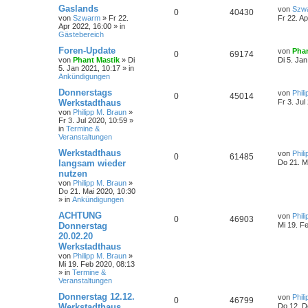
Gaslands
von
Szw
0
40430
von
Szwarm
»
Fr 22.
Fr 22. A
Apr 2022, 16:00
» in
Gästebereich
Foren-Update
von
Phan
0
69174
von
Phant Mastik
»
Di
Di 5. Ja
5. Jan 2021, 10:17
» in
Ankündigungen
Donnerstags
von
Phil
0
45014
Werkstadthaus
Fr 3. Jul
von
Philipp M. Braun
»
Fr 3. Jul 2020, 10:59
»
in
Termine &
Veranstaltungen
Werkstadthaus
von
Phil
0
61485
langsam wieder
Do 21. M
nutzen
von
Philipp M. Braun
»
Do 21. Mai 2020, 10:30
» in
Ankündigungen
ACHTUNG
von
Phil
0
46903
Donnerstag
Mi 19. F
20.02.20
Werkstadthaus
von
Philipp M. Braun
»
Mi 19. Feb 2020, 08:13
» in
Termine &
Veranstaltungen
Donnerstag 12.12.
von
Phil
0
46799
Werkstadthaus
Do 12. D