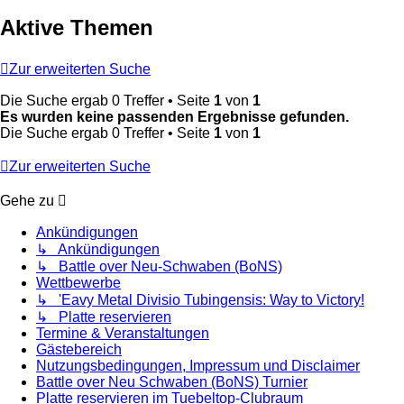
Aktive Themen
Zur erweiterten Suche
Die Suche ergab 0 Treffer • Seite
1
von
1
Es wurden keine passenden Ergebnisse gefunden.
Die Suche ergab 0 Treffer • Seite
1
von
1
Zur erweiterten Suche
Gehe zu
Ankündigungen
↳ Ankündigungen
↳ Battle over Neu-Schwaben (BoNS)
Wettbewerbe
↳ 'Eavy Metal Divisio Tubingensis: Way to Victory!
↳ Platte reservieren
Termine & Veranstaltungen
Gästebereich
Nutzungsbedingungen, Impressum und Disclaimer
Battle over Neu Schwaben (BoNS) Turnier
Platte reservieren im Tuebeltop-Clubraum