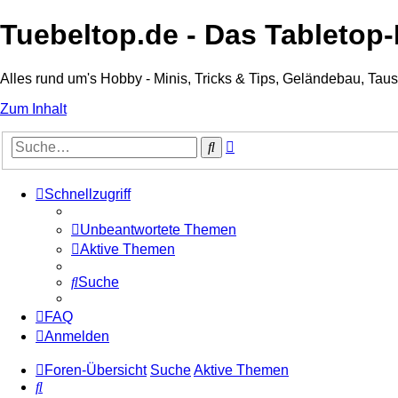
Tuebeltop.de - Das Tableto
Alles rund um's Hobby - Minis, Tricks & Tips, Geländebau, T
Zum Inhalt
Erweiterte
Suche
Suche
Schnellzugriff
Unbeantwortete Themen
Aktive Themen
Suche
FAQ
Anmelden
Foren-Übersicht
Suche
Aktive Themen
Suche