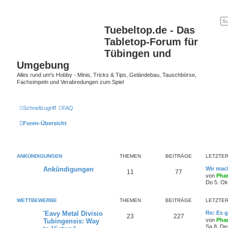
Tuebeltop.de - Das
Tabletop-Forum für
Tübingen und
Umgebung
Alles rund um's Hobby - Minis, Tricks & Tips, Geländebau, Tauschbörse,
Fachsimpeln und Verabredungen zum Spiel
Schnellzugriff
FAQ
Foren-Übersicht
ANKÜNDIGUNGEN
THEMEN
BEITRÄGE
LETZTER
Ankündigungen
Wir mach
11
77
von
Phan
Do 5. Ok
WETTBEWERBE
THEMEN
BEITRÄGE
LETZTER
'Eavy Metal Divisio
Re: Es g
23
227
von
Phan
Tubingensis: Way
Sa 8. De