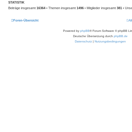
STATISTIK
Beiträge insgesamt
16364
• Themen insgesamt
1496
• Mitglieder insgesamt
381
• Unse
Foren-Übersicht
Al
Powered by
phpBB
® Forum Software © phpBB Lim
Deutsche Übersetzung durch
phpBB.de
Datenschutz
|
Nutzungsbedingungen