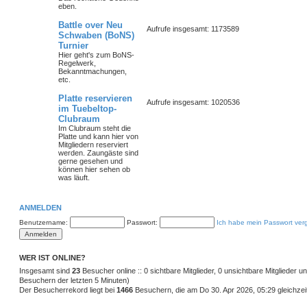
eben.
Battle over Neu
Aufrufe insgesamt: 1173589
Schwaben (BoNS)
Turnier
Hier geht's zum BoNS-
Regelwerk,
Bekanntmachungen,
etc.
Platte reservieren
Aufrufe insgesamt: 1020536
im Tuebeltop-
Clubraum
Im Clubraum steht die
Platte und kann hier von
Mitgliedern reserviert
werden. Zaungäste sind
gerne gesehen und
können hier sehen ob
was läuft.
ANMELDEN
Benutzername:
Passwort:
Ich habe mein Passwort ver
WER IST ONLINE?
Insgesamt sind
23
Besucher online :: 0 sichtbare Mitglieder, 0 unsichtbare Mitglieder 
Besuchern der letzten 5 Minuten)
Der Besucherrekord liegt bei
1466
Besuchern, die am Do 30. Apr 2026, 05:29 gleichzeit