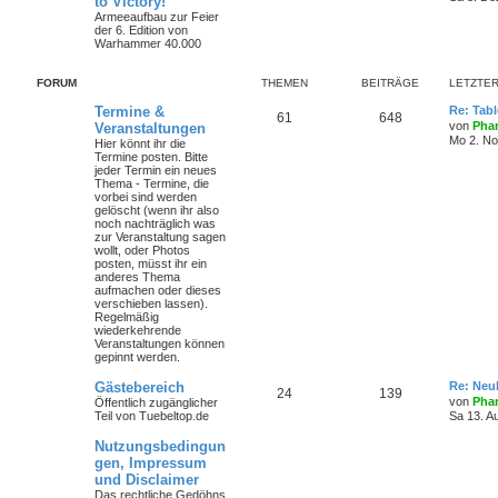
to Victory!
Armeeaufbau zur Feier
der 6. Edition von
Warhammer 40.000
FORUM
THEMEN
BEITRÄGE
LETZTER
Termine &
Re: Tab
61
648
von
Phan
Veranstaltungen
Mo 2. No
Hier könnt ihr die
Termine posten. Bitte
jeder Termin ein neues
Thema - Termine, die
vorbei sind werden
gelöscht (wenn ihr also
noch nachträglich was
zur Veranstaltung sagen
wollt, oder Photos
posten, müsst ihr ein
anderes Thema
aufmachen oder dieses
verschieben lassen).
Regelmäßig
wiederkehrende
Veranstaltungen können
gepinnt werden.
Gästebereich
Re: Neul
24
139
von
Phan
Öffentlich zugänglicher
Teil von Tuebeltop.de
Sa 13. A
Nutzungsbedingun
gen, Impressum
und Disclaimer
Das rechtliche Gedöhns