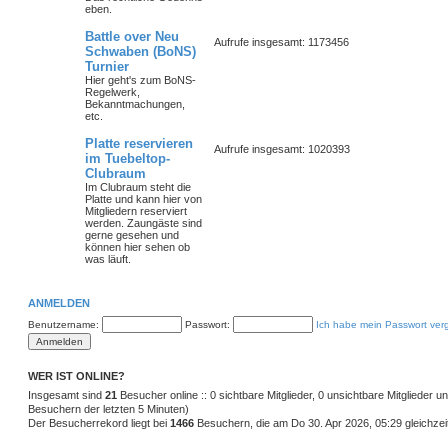
eben.
Battle over Neu
Aufrufe insgesamt: 1173456
Schwaben (BoNS)
Turnier
Hier geht's zum BoNS-
Regelwerk,
Bekanntmachungen,
etc.
Platte reservieren
Aufrufe insgesamt: 1020393
im Tuebeltop-
Clubraum
Im Clubraum steht die
Platte und kann hier von
Mitgliedern reserviert
werden. Zaungäste sind
gerne gesehen und
können hier sehen ob
was läuft.
ANMELDEN
Benutzername:
Passwort:
Ich habe mein Passwort ver
WER IST ONLINE?
Insgesamt sind
21
Besucher online :: 0 sichtbare Mitglieder, 0 unsichtbare Mitglieder 
Besuchern der letzten 5 Minuten)
Der Besucherrekord liegt bei
1466
Besuchern, die am Do 30. Apr 2026, 05:29 gleichzeit