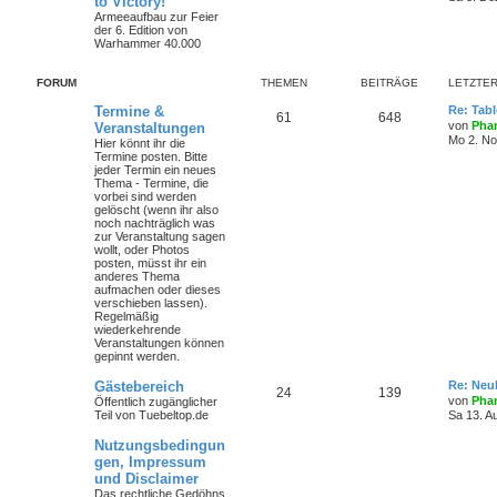
to Victory!
Armeeaufbau zur Feier
der 6. Edition von
Warhammer 40.000
FORUM
THEMEN
BEITRÄGE
LETZTER
Termine &
Re: Tab
61
648
von
Phan
Veranstaltungen
Mo 2. No
Hier könnt ihr die
Termine posten. Bitte
jeder Termin ein neues
Thema - Termine, die
vorbei sind werden
gelöscht (wenn ihr also
noch nachträglich was
zur Veranstaltung sagen
wollt, oder Photos
posten, müsst ihr ein
anderes Thema
aufmachen oder dieses
verschieben lassen).
Regelmäßig
wiederkehrende
Veranstaltungen können
gepinnt werden.
Gästebereich
Re: Neul
24
139
von
Phan
Öffentlich zugänglicher
Teil von Tuebeltop.de
Sa 13. A
Nutzungsbedingun
gen, Impressum
und Disclaimer
Das rechtliche Gedöhns