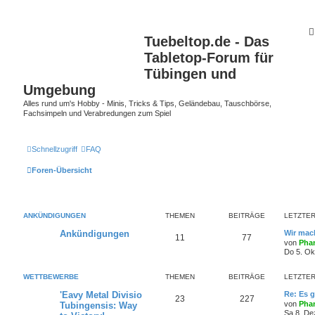
Tuebeltop.de - Das
Tabletop-Forum für
Tübingen und
Umgebung
Alles rund um's Hobby - Minis, Tricks & Tips, Geländebau, Tauschbörse,
Fachsimpeln und Verabredungen zum Spiel
Schnellzugriff
FAQ
Foren-Übersicht
ANKÜNDIGUNGEN
THEMEN
BEITRÄGE
LETZTER
Ankündigungen
Wir mach
11
77
von
Phan
Do 5. Ok
WETTBEWERBE
THEMEN
BEITRÄGE
LETZTER
'Eavy Metal Divisio
Re: Es g
23
227
von
Phan
Tubingensis: Way
Sa 8. De