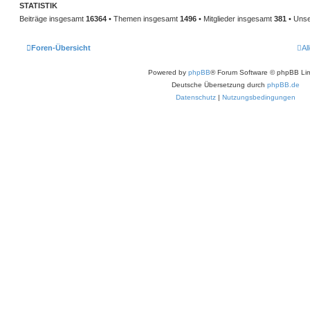
STATISTIK
Beiträge insgesamt
16364
• Themen insgesamt
1496
• Mitglieder insgesamt
381
• Unse
Foren-Übersicht
Al
Powered by
phpBB
® Forum Software © phpBB Lim
Deutsche Übersetzung durch
phpBB.de
Datenschutz
|
Nutzungsbedingungen