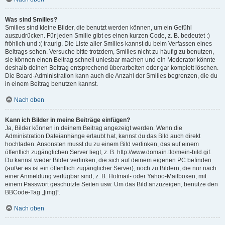
Was sind Smilies?
Smilies sind kleine Bilder, die benutzt werden können, um ein Gefühl
auszudrücken. Für jeden Smilie gibt es einen kurzen Code, z. B. bedeutet :)
fröhlich und :( traurig. Die Liste aller Smilies kannst du beim Verfassen eines
Beitrags sehen. Versuche bitte trotzdem, Smilies nicht zu häufig zu benutzen,
sie können einen Beitrag schnell unlesbar machen und ein Moderator könnte
deshalb deinen Beitrag entsprechend überarbeiten oder gar komplett löschen.
Die Board-Administration kann auch die Anzahl der Smilies begrenzen, die du
in einem Beitrag benutzen kannst.
Nach oben
Kann ich Bilder in meine Beiträge einfügen?
Ja, Bilder können in deinem Beitrag angezeigt werden. Wenn die
Administration Dateianhänge erlaubt hat, kannst du das Bild auch direkt
hochladen. Ansonsten musst du zu einem Bild verlinken, das auf einem
öffentlich zugänglichen Server liegt, z. B. http://www.domain.tld/mein-bild.gif.
Du kannst weder Bilder verlinken, die sich auf deinem eigenen PC befinden
(außer es ist ein öffentlich zugänglicher Server), noch zu Bildern, die nur nach
einer Anmeldung verfügbar sind, z. B. Hotmail- oder Yahoo-Mailboxen, mit
einem Passwort geschützte Seiten usw. Um das Bild anzuzeigen, benutze den
BBCode-Tag „[img]“.
Nach oben