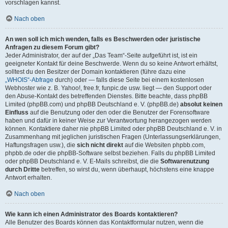
vorschlagen kannst.
Nach oben
An wen soll ich mich wenden, falls es Beschwerden oder juristische
Anfragen zu diesem Forum gibt?
Jeder Administrator, der auf der „Das Team“-Seite aufgeführt ist, ist ein
geeigneter Kontakt für deine Beschwerde. Wenn du so keine Antwort erhältst,
solltest du den Besitzer der Domain kontaktieren (führe dazu eine
„WHOIS“-Abfrage
durch) oder — falls diese Seite bei einem kostenlosen
Webhoster wie z. B. Yahoo!, free.fr, funpic.de usw. liegt — den Support oder
den Abuse-Kontakt des betreffenden Dienstes. Bitte beachte, dass phpBB
Limited (phpBB.com) und phpBB Deutschland e. V. (phpBB.de)
absolut keinen
Einfluss
auf die Benutzung oder den oder die Benutzer der Forensoftware
haben und dafür in keiner Weise zur Verantwortung herangezogen werden
können. Kontaktiere daher nie phpBB Limited oder phpBB Deutschland e. V. in
Zusammenhang mit jeglichen juristischen Fragen (Unterlassungserklärungen,
Haftungsfragen usw.), die
sich nicht direkt
auf die Websiten phpbb.com,
phpbb.de oder die phpBB-Software selbst beziehen. Falls du phpBB Limited
oder phpBB Deutschland e. V. E-Mails schreibst, die die
Softwarenutzung
durch Dritte
betreffen, so wirst du, wenn überhaupt, höchstens eine knappe
Antwort erhalten.
Nach oben
Wie kann ich einen Administrator des Boards kontaktieren?
Alle Benutzer des Boards können das Kontaktformular nutzen, wenn die