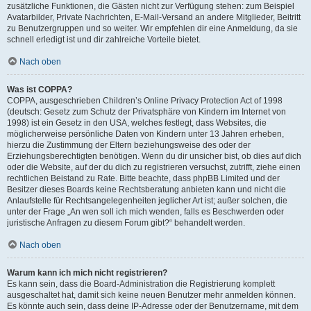
zusätzliche Funktionen, die Gästen nicht zur Verfügung stehen: zum Beispiel
Avatarbilder, Private Nachrichten, E-Mail-Versand an andere Mitglieder, Beitritt
zu Benutzergruppen und so weiter. Wir empfehlen dir eine Anmeldung, da sie
schnell erledigt ist und dir zahlreiche Vorteile bietet.
Nach oben
Was ist COPPA?
COPPA, ausgeschrieben Children’s Online Privacy Protection Act of 1998
(deutsch: Gesetz zum Schutz der Privatsphäre von Kindern im Internet von
1998) ist ein Gesetz in den USA, welches festlegt, dass Websites, die
möglicherweise persönliche Daten von Kindern unter 13 Jahren erheben,
hierzu die Zustimmung der Eltern beziehungsweise des oder der
Erziehungsberechtigten benötigen. Wenn du dir unsicher bist, ob dies auf dich
oder die Website, auf der du dich zu registrieren versuchst, zutrifft, ziehe einen
rechtlichen Beistand zu Rate. Bitte beachte, dass phpBB Limited und der
Besitzer dieses Boards keine Rechtsberatung anbieten kann und nicht die
Anlaufstelle für Rechtsangelegenheiten jeglicher Art ist; außer solchen, die
unter der Frage „An wen soll ich mich wenden, falls es Beschwerden oder
juristische Anfragen zu diesem Forum gibt?“ behandelt werden.
Nach oben
Warum kann ich mich nicht registrieren?
Es kann sein, dass die Board-Administration die Registrierung komplett
ausgeschaltet hat, damit sich keine neuen Benutzer mehr anmelden können.
Es könnte auch sein, dass deine IP-Adresse oder der Benutzername, mit dem