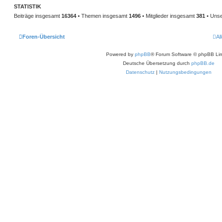
STATISTIK
Beiträge insgesamt
16364
• Themen insgesamt
1496
• Mitglieder insgesamt
381
• Unse
Foren-Übersicht
Al
Powered by
phpBB
® Forum Software © phpBB Lim
Deutsche Übersetzung durch
phpBB.de
Datenschutz
|
Nutzungsbedingungen