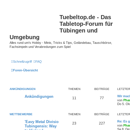
Tuebeltop.de - Das
Tabletop-Forum für
Tübingen und
Umgebung
Alles rund um's Hobby - Minis, Tricks & Tips, Geländebau, Tauschbörse,
Fachsimpeln und Verabredungen zum Spiel
Schnellzugriff
FAQ
Foren-Übersicht
ANKÜNDIGUNGEN
THEMEN
BEITRÄGE
LETZTER
Ankündigungen
Wir mach
11
77
von
Phan
Do 5. Ok
WETTBEWERBE
THEMEN
BEITRÄGE
LETZTER
'Eavy Metal Divisio
Re: Es g
23
227
von
Phan
Tubingensis: Way
Sa 8. De