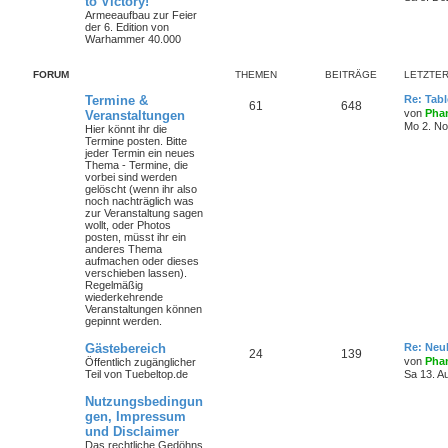
to Victory!
Armeeaufbau zur Feier
der 6. Edition von
Warhammer 40.000
FORUM
THEMEN
BEITRÄGE
LETZTER
Termine &
Re: Tab
61
648
von
Phan
Veranstaltungen
Mo 2. No
Hier könnt ihr die
Termine posten. Bitte
jeder Termin ein neues
Thema - Termine, die
vorbei sind werden
gelöscht (wenn ihr also
noch nachträglich was
zur Veranstaltung sagen
wollt, oder Photos
posten, müsst ihr ein
anderes Thema
aufmachen oder dieses
verschieben lassen).
Regelmäßig
wiederkehrende
Veranstaltungen können
gepinnt werden.
Gästebereich
Re: Neul
24
139
von
Phan
Öffentlich zugänglicher
Teil von Tuebeltop.de
Sa 13. A
Nutzungsbedingun
gen, Impressum
und Disclaimer
Das rechtliche Gedöhns